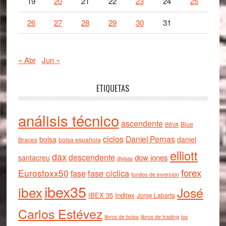
19
20
21
22
23
24
25
26
27
28
29
30
31
« Abr
Jun »
ETIQUETAS
análisis técnico
ascendente
Blue
BBVA
ciclos
Daniel Pernas
bolsa
daniel
Braces
bolsa española
elliott
dax
descendente
dow jones
santacreu
divisas
forex
Eurostoxx50
fase cíclica
fase
fondos de inversión
ibex35
ibex
José
IBEX 35
Inditex
Jorge Labarta
Carlos Estévez
libros de bolsa
libros de trading
los