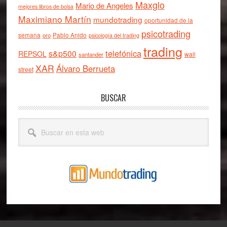
Maxglo
Mario de Angeles
mejores libros de bolsa
Maximiano Martín
mundotrading
oportunidad de la
psicotrading
semana
oro
Pablo Anido
psicología del trading
trading
telefónica
s&p500
REPSOL
wall
santander
XAR
Álvaro Berrueta
street
BUSCAR
Buscar
en
esta
web