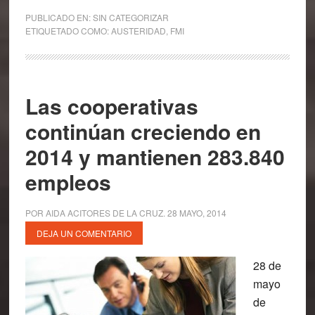
PUBLICADO EN:
SIN CATEGORIZAR
ETIQUETADO COMO:
AUSTERIDAD
,
FMI
Las cooperativas
continúan creciendo en
2014 y mantienen 283.840
empleos
POR
AIDA ACITORES DE LA CRUZ
.
28 MAYO, 2014
DEJA UN COMENTARIO
28 de
mayo
de