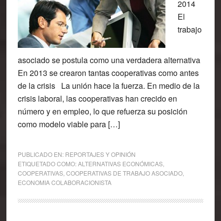
2014
El
trabajo
asociado se postula como una verdadera alternativa
En 2013 se crearon tantas cooperativas como antes
de la crisis La unión hace la fuerza. En medio de la
crisis laboral, las cooperativas han crecido en
número y en empleo, lo que refuerza su posición
como modelo viable para […]
PUBLICADO EN:
REPORTAJES Y OPINIÓN
ETIQUETADO COMO:
ALTERNATIVAS ECONÓMICAS
,
COOPERATIVAS
,
COOPERATIVAS DE TRABAJO ASOCIADO
,
ECONOMIA COLABORACIONISTA