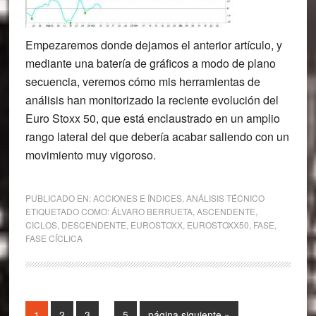
Empezaremos donde dejamos el anterior artículo, y
mediante una batería de gráficos a modo de plano
secuencia, veremos cómo mis herramientas de
análisis han monitorizado la reciente evolución del
Euro Stoxx 50, que está enclaustrado en un amplio
rango lateral del que debería acabar saliendo con un
movimiento muy vigoroso.
PUBLICADO EN:
ACCIONES E ÍNDICES
,
ANÁLISIS TÉCNICO
ETIQUETADO COMO:
ÁLVARO BERRUETA
,
ASCENDENTE
,
CICLOS
,
DESCENDENTE
,
EUROSTOXX
,
EUROSTOXX50
,
FASE
,
FASE CÍCLICA
Páginas
Página
Página
Página
Página
Ir
1
2
3
…
5
página siguiente »