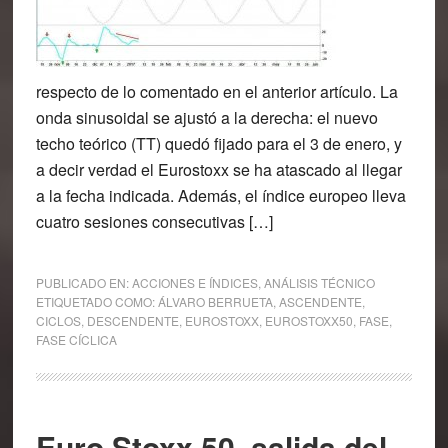
respecto de lo comentado en el anterior artículo. La
onda sinusoidal se ajustó a la derecha: el nuevo
techo teórico (TT) quedó fijado para el 3 de enero, y
a decir verdad el Eurostoxx se ha atascado al llegar
a la fecha indicada. Además, el índice europeo lleva
cuatro sesiones consecutivas […]
PUBLICADO EN:
ACCIONES E ÍNDICES
,
ANÁLISIS TÉCNICO
ETIQUETADO COMO:
ÁLVARO BERRUETA
,
ASCENDENTE
,
CICLOS
,
DESCENDENTE
,
EUROSTOXX
,
EUROSTOXX50
,
FASE
,
FASE CÍCLICA
Euro Stoxx 50, salida del