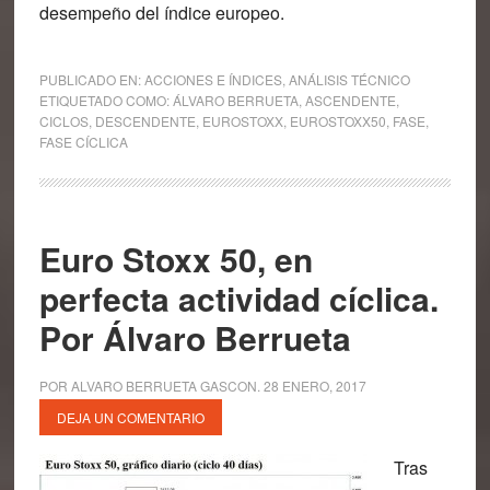
desempeño del índice europeo.
PUBLICADO EN:
ACCIONES E ÍNDICES
,
ANÁLISIS TÉCNICO
ETIQUETADO COMO:
ÁLVARO BERRUETA
,
ASCENDENTE
,
CICLOS
,
DESCENDENTE
,
EUROSTOXX
,
EUROSTOXX50
,
FASE
,
FASE CÍCLICA
Euro Stoxx 50, en
perfecta actividad cíclica.
Por Álvaro Berrueta
POR
ALVARO BERRUETA GASCON
.
28 ENERO, 2017
DEJA UN COMENTARIO
Tras