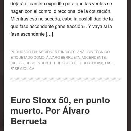
dejará el camino expedito para que las ventas se
hagan con el control direccional de la cotización.
Mientras eso no suceda, cabe la posibilidad de la
que fase ascendente gane tracción». Y vaya si la
fase ascendente […]
PUBLICADO EN:
ACCIONES E ÍNDICES
,
ANÁLISIS TÉCNICO
ETIQUETADO COMO:
ÁLVARO BERRUETA
,
ASCENDENTE
,
CICLOS
,
DESCENDENTE
,
EUROSTOXX
,
EUROSTOXX50
,
FASE
,
FASE CÍCLICA
Euro Stoxx 50, en punto
muerto. Por Álvaro
Berrueta