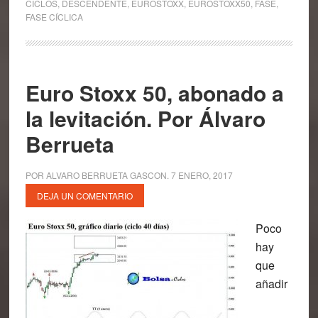
CICLOS
,
DESCENDENTE
,
EUROSTOXX
,
EUROSTOXX50
,
FASE
,
FASE CÍCLICA
Euro Stoxx 50, abonado a
la levitación. Por Álvaro
Berrueta
POR
ALVARO BERRUETA GASCON
.
7 ENERO, 2017
DEJA UN COMENTARIO
Poco
hay
que
añadir