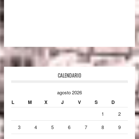
Footer
CALENDARIO
agosto 2026
L
M
X
J
V
S
D
1
2
3
4
5
6
7
8
9