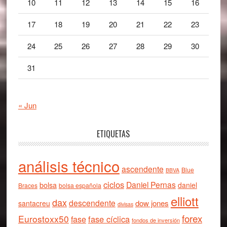
10
11
12
13
14
15
16
17
18
19
20
21
22
23
24
25
26
27
28
29
30
31
« Jun
ETIQUETAS
análisis técnico
ascendente
Blue
BBVA
ciclos
Daniel Pernas
bolsa
daniel
Braces
bolsa española
elliott
dax
descendente
dow jones
santacreu
divisas
forex
Eurostoxx50
fase cíclica
fase
fondos de inversión