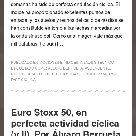
semanas ha sido de perfecta ondulación cíclica. El
índice ha proporcionado excelentes puntos de
entrada, y los suelos y techos del ciclo de 40 días se
han constituido en torno a las fechas marcadas por
la onda sinusoidal. Como una imagen vale más que
mil palabras, he aquí […]
PUBLICADO EN:
ACCIONES E ÍNDICES
,
ANÁLISIS TÉCNICO
ETIQUETADO COMO:
ÁLVARO BERRUETA
,
ASCENDENTE
,
CICLOS
,
DESCENDENTE
,
EUROSTOXX
,
EUROSTOXX50
,
FASE
,
FASE CÍCLICA
Euro Stoxx 50, en
perfecta actividad cíclica
(y II). Por Álvaro Berrueta