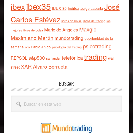
ibex35
ibex
José
IBEX 35
Inditex
Jorge Labarta
Carlos Estévez
libros de bolsa
libros de trading
los
Maxglo
Mario de Angeles
mejores libros de bolsa
Maximiano Martín
mundotrading
oportunidad de la
psicotrading
semana
oro
Pablo Anido
psicología del trading
trading
telefónica
s&p500
REPSOL
wall
santander
XAR
Álvaro Berrueta
street
BUSCAR
Buscar
en
esta
web