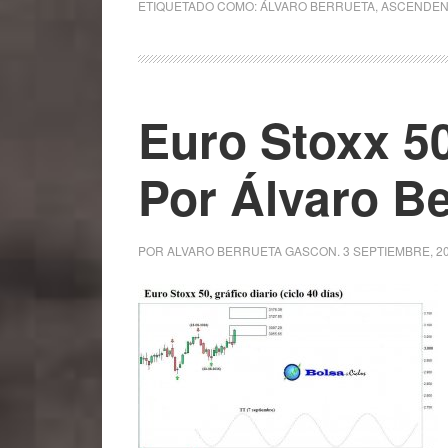
ETIQUETADO COMO:
ÁLVARO BERRUETA
,
ASCENDEN
Euro Stoxx 50
Por Álvaro Be
POR
ALVARO BERRUETA GASCON
.
3 SEPTIEMBRE, 2