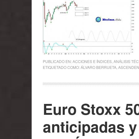
PUBLICADO EN:
ACCIONES E ÍNDICES
,
ANÁLISIS TÉ
ETIQUETADO COMO:
ÁLVARO BERRUETA
,
ASCENDEN
Euro Stoxx 50
anticipadas y