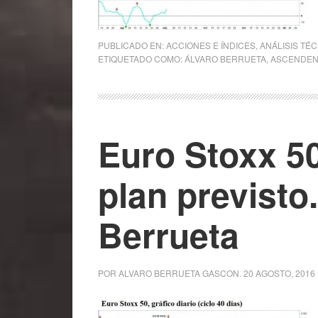
PUBLICADO EN:
ACCIONES E ÍNDICES
,
ANÁLISIS TÉ
ETIQUETADO COMO:
ÁLVARO BERRUETA
,
ASCENDEN
Euro Stoxx 50
plan previsto
Berrueta
POR
ALVARO BERRUETA GASCON
.
20 AGOSTO, 2016