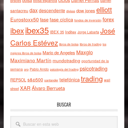
ciclos
Daniel Pernas
bolsa
daniel
Braces
bolsa española
elliott
dax
descendente
dow jones
santacreu
divisas
forex
Eurostoxx50
fase cíclica
fase
fondos de inversión
ibex35
ibex
José
IBEX 35
Inditex
Jorge Labarta
Carlos Estévez
libros de bolsa
libros de trading
los
Maxglo
Mario de Angeles
mejores libros de bolsa
Maximiano Martín
mundotrading
oportunidad de la
psicotrading
semana
oro
Pablo Anido
psicología del trading
trading
telefónica
s&p500
REPSOL
wall
santander
XAR
Álvaro Berrueta
street
BUSCAR
Buscar
en