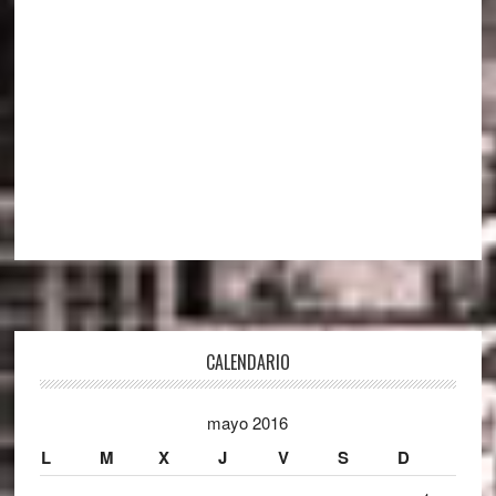
Footer
CALENDARIO
mayo 2016
L
M
X
J
V
S
D