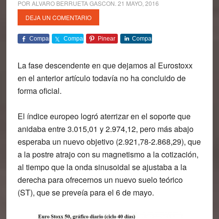
POR
ALVARO BERRUETA GASCON
.
21 MAYO, 2016
DEJA UN COMENTARIO
Comparte
Comparte
Pinear
Comparte
La fase descendente en que dejamos al Eurostoxx
en el anterior artículo todavía no ha concluido de
forma oficial.
El índice europeo logró aterrizar en el soporte que
anidaba entre 3.015,01 y 2.974,12, pero más abajo
esperaba un nuevo objetivo (2.921,78-2.868,29), que
a la postre atrajo con su magnetismo a la cotización,
al tiempo que la onda sinusoidal se ajustaba a la
derecha para ofrecernos un nuevo suelo teórico
(ST), que se preveía para el 6 de mayo.