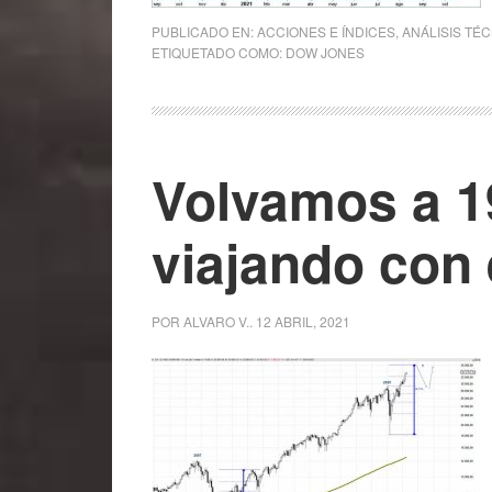
PUBLICADO EN:
ACCIONES E ÍNDICES
,
ANÁLISIS TÉ
ETIQUETADO COMO:
DOW JONES
Volvamos a 1
viajando con
POR
ALVARO V.
.
12 ABRIL, 2021