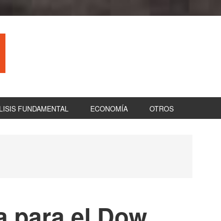
LISIS FUNDAMENTAL
ECONOMÍA
OTROS
B
la
pr
a para el Dow