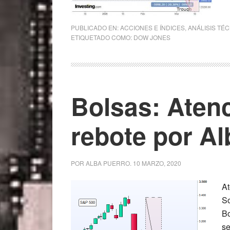
PUBLICADO EN:
ACCIONES E ÍNDICES
,
ANÁLISIS TÉ
ETIQUETADO COMO:
DOW JONES
Bolsas: Atenc
rebote por Al
POR
ALBA PUERRO
.
10 MARZO, 2020
At
So
Bo
se