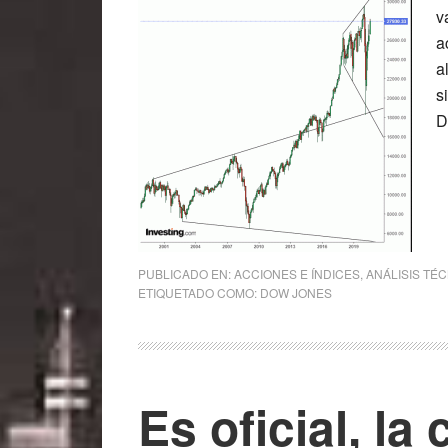
v
a
a
s
D
PUBLICADO EN:
ACCIONES E ÍNDICES
,
ANÁLISIS TÉ
ETIQUETADO COMO:
DOW JONES
Es oficial, la