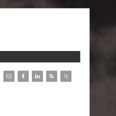
arra
teral
incipal