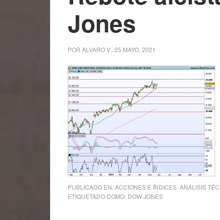
Jones
POR
ALVARO V.
.
25 MAYO, 2021
PUBLICADO EN:
ACCIONES E ÍNDICES
,
ANÁLISIS TÉ
ETIQUETADO COMO:
DOW JONES