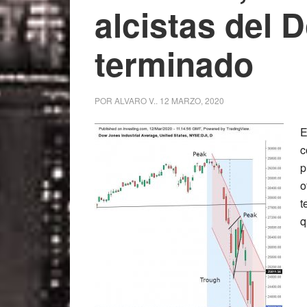
alcistas del 
terminado
POR
ALVARO V.
.
12 MARZO, 2020
E
c
p
o
t
q