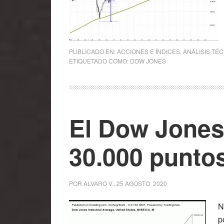
PUBLICADO EN:
ACCIONES E ÍNDICES
,
ANÁLISIS TÉ
ETIQUETADO COMO:
DOW JONES
El Dow Jones
30.000 punto
POR
ALVARO V.
.
25 AGOSTO, 2020
N
p