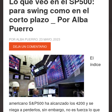
Lo que veo en el SP500:
para swing como en el
corto plazo _ Por Alba
Puerro
POR
ALBA PUERRO
.
23 MAYO, 2023
DEJA UN COMENTARIO
El
índice
americano S&P500 ha alcanzado los 4200 y se
niega a perderlos, sin embargo, no es fuerza lo que