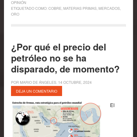
OPINIÓN
ETIQUETADO COMO:
COBRE
,
MATERIAS PRIMAS
,
MERCADOS
,
ORO
¿Por qué el precio del
petróleo no se ha
disparado, de momento?
POR
MARIO DE ÁNGELES
.
14 OCTUBRE, 2024
DEJA UN COMENTARIO
El