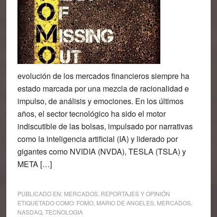
evolución de los mercados financieros siempre ha
estado marcada por una mezcla de racionalidad e
impulso, de análisis y emociones. En los últimos
años, el sector tecnológico ha sido el motor
indiscutible de las bolsas, impulsado por narrativas
como la inteligencia artificial (IA) y liderado por
gigantes como NVIDIA (NVDA), TESLA (TSLA) y
META […]
PUBLICADO EN:
MERCADOS
,
REPORTAJES Y OPINIÓN
ETIQUETADO COMO:
FOMO
,
MARIO DE ANGELES
,
MERCADOS
,
NASDAQ
,
TECNOLOGIA