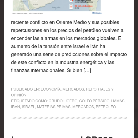
reciente conflicto en Oriente Medio y sus posibles
repercusiones en los precios del petróleo vuelven a
encender las alarmas en los mercados globales. El
aumento de la tensión entre Israel e Irán ha
generado una serie de predicciones sobre el impacto
de este conflicto en la industria energética y las
finanzas internacionales. Si bien […]
PUBLICADO EN:
ECONOMÍA
,
MERCADOS
,
REPORTAJES Y
OPINIÓN
ETIQUETADO COMO:
CRUDO LIGERO
,
GOLFO PÉRSICO
,
HAMAS
,
IRÁN
,
ISRAEL
,
MATERIAS PRIMAS
,
MERCADOS
,
PETROLEO