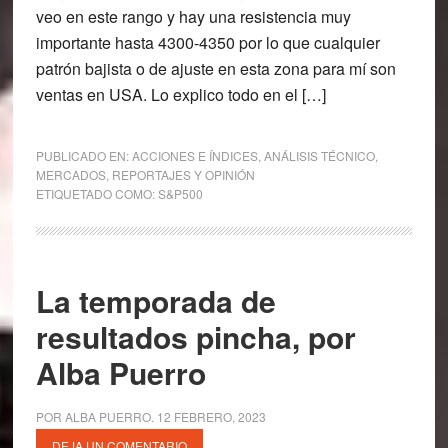
veo en este rango y hay una resistencia muy
importante hasta 4300-4350 por lo que cualquier
patrón bajista o de ajuste en esta zona para mí son
ventas en USA. Lo explico todo en el […]
PUBLICADO EN:
ACCIONES E ÍNDICES
,
ANÁLISIS TÉCNICO
,
MERCADOS
,
REPORTAJES Y OPINIÓN
ETIQUETADO COMO:
S&P500
La temporada de
resultados pincha, por
Alba Puerro
POR
ALBA PUERRO
.
12 FEBRERO, 2023
DEJA UN COMENTARIO