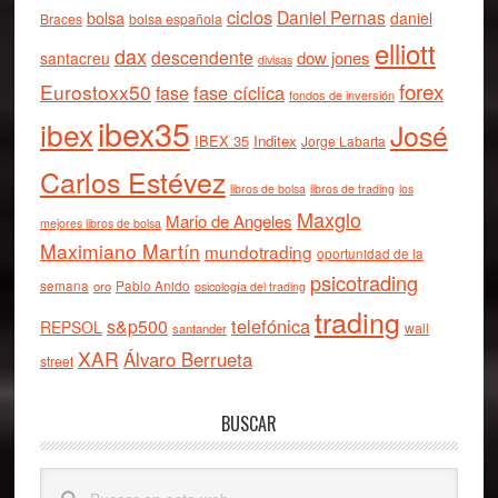
ciclos
Daniel Pernas
bolsa
daniel
Braces
bolsa española
elliott
dax
descendente
dow jones
santacreu
divisas
forex
Eurostoxx50
fase cíclica
fase
fondos de inversión
ibex35
ibex
José
IBEX 35
Inditex
Jorge Labarta
Carlos Estévez
libros de bolsa
libros de trading
los
Maxglo
Mario de Angeles
mejores libros de bolsa
Maximiano Martín
mundotrading
oportunidad de la
psicotrading
semana
oro
Pablo Anido
psicología del trading
trading
telefónica
s&p500
REPSOL
wall
santander
XAR
Álvaro Berrueta
street
BUSCAR
Buscar