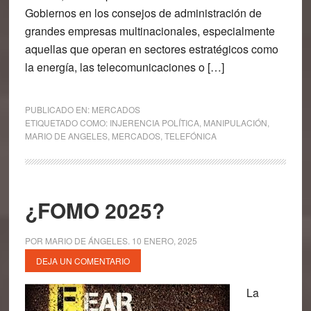
Gobiernos en los consejos de administración de
grandes empresas multinacionales, especialmente
aquellas que operan en sectores estratégicos como
la energía, las telecomunicaciones o […]
PUBLICADO EN:
MERCADOS
ETIQUETADO COMO:
INJERENCIA POLÍTICA
,
MANIPULACIÓN
,
MARIO DE ANGELES
,
MERCADOS
,
TELEFÓNICA
¿FOMO 2025?
POR
MARIO DE ÁNGELES
.
10 ENERO, 2025
DEJA UN COMENTARIO
La