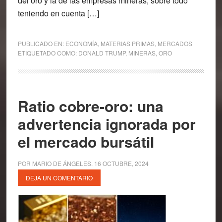
del oro y la de las empresas mineras, sobre todo
teniendo en cuenta […]
PUBLICADO EN:
ECONOMÍA
,
MATERIAS PRIMAS
,
MERCADOS
ETIQUETADO COMO:
DONALD TRUMP
,
MINERAS
,
ORO
Ratio cobre-oro: una
advertencia ignorada por
el mercado bursátil
POR
MARIO DE ÁNGELES
.
16 OCTUBRE, 2024
DEJA UN COMENTARIO