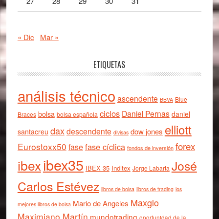
27
28
29
30
31
« Dic
Mar »
ETIQUETAS
análisis técnico
ascendente
Blue
BBVA
ciclos
Daniel Pernas
bolsa
daniel
Braces
bolsa española
elliott
dax
descendente
dow jones
santacreu
divisas
forex
Eurostoxx50
fase cíclica
fase
fondos de inversión
ibex35
ibex
José
IBEX 35
Inditex
Jorge Labarta
Carlos Estévez
libros de bolsa
libros de trading
los
Maxglo
Mario de Angeles
mejores libros de bolsa
Maximiano Martín
mundotrading
oportunidad de la