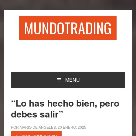
Saltar
Saltar
Saltar
Saltar
a
al
a
al
la
contenido
la
pie
MUNDOTRADING
navegación
principal
barra
de
principal
lateral
página
principal
MENU
“Lo has hecho bien, pero
debes salir”
POR
MARIO DE ÁNGELES
.
20 ENERO, 2025
DEJA UN COMENTARIO