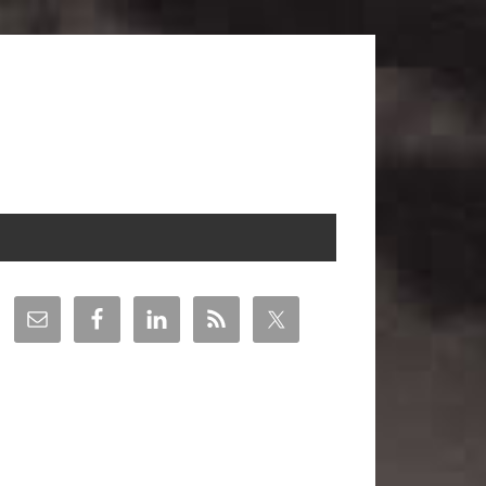
arra
teral
incipal