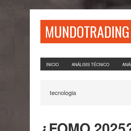
Saltar
Saltar
Saltar
Saltar
a
al
a
al
la
contenido
la
pie
MUNDOTRADING
navegación
principal
barra
de
principal
lateral
página
principal
INICIO
ANÁLISIS TÉCNICO
ANÁ
tecnologia
¿FOMO 2025