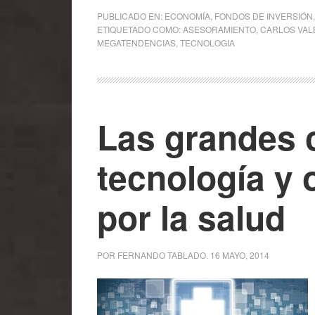
PUBLICADO EN:
ECONOMÍA
,
FONDOS DE INVERSIÓN
ETIQUETADO COMO:
ASESORAMIENTO
,
CARLOS VAL
MEGATENDENCIAS
,
TECNOLOGIA
Las grandes 
tecnología y 
por la salud
POR
FERNANDO TABLADO
.
16 MAYO, 2014