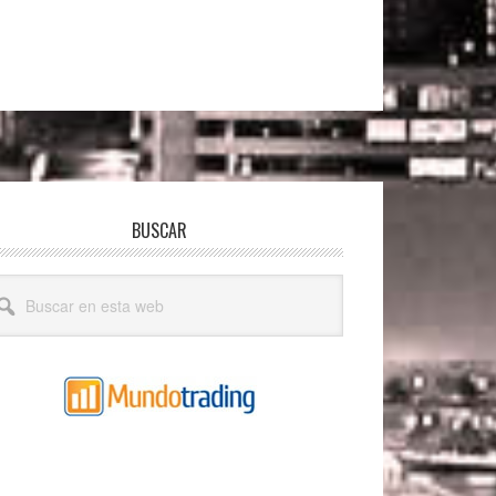
BUSCAR
scar
a
b