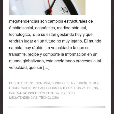
megatendencias son cambios estructurales de
ámbito social, económico, medioambiental,
tecnológico, que se están gestando hoy y que
tendrán lugar en un futuro no muy lejano. El mundo
cambia muy rápido. La velocidad a la que se
transmite, recibe y comporte la información en un
mundo globalizado, esta acelerando procesos a tal
velocidad, que ser […]
PUBLICADO EN:
ECONOMÍA
,
FONDOS DE INVERSIÓN
,
OTROS
ETIQUETADO COMO:
ASESORAMIENTO
,
CARLOS VALBUENA
,
FONDOS DE INVERSIÓN
,
FUTURO
,
INVERTIR
,
MEGATENDENCIAS
,
TECNOLOGIA