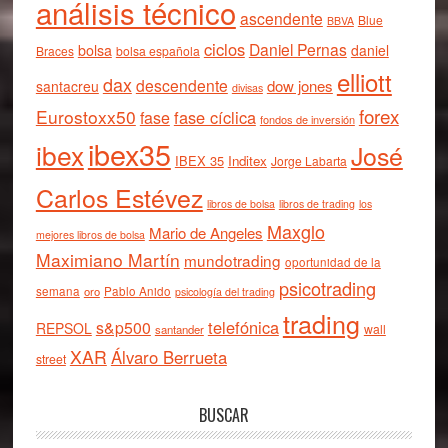
análisis técnico
ascendente
Blue
BBVA
ciclos
Daniel Pernas
bolsa
daniel
Braces
bolsa española
elliott
dax
descendente
dow jones
santacreu
divisas
forex
Eurostoxx50
fase cíclica
fase
fondos de inversión
ibex35
ibex
José
IBEX 35
Inditex
Jorge Labarta
Carlos Estévez
libros de bolsa
libros de trading
los
Maxglo
Mario de Angeles
mejores libros de bolsa
Maximiano Martín
mundotrading
oportunidad de la
psicotrading
semana
oro
Pablo Anido
psicología del trading
trading
telefónica
s&p500
REPSOL
wall
santander
XAR
Álvaro Berrueta
street
BUSCAR