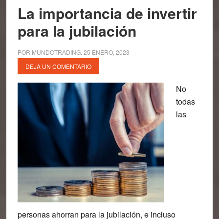
La importancia de invertir
para la jubilación
POR
MUNDOTRADING
.
25 ENERO, 2023
DEJA UN COMENTARIO
No
todas
las
personas ahorran para la jubilación, e incluso