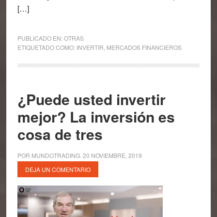
[…]
PUBLICADO EN:
OTRAS
ETIQUETADO COMO:
INVERTIR
,
MERCADOS FINANCIEROS
¿Puede usted invertir
mejor? La inversión es
cosa de tres
POR
MUNDOTRADING
.
20 NOVIEMBRE, 2019
DEJA UN COMENTARIO