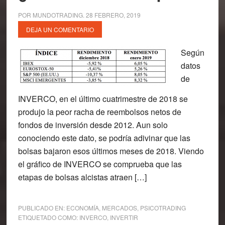
POR
MUNDOTRADING
.
28 FEBRERO, 2019
DEJA UN COMENTARIO
Según
datos
de
INVERCO, en el último cuatrimestre de 2018 se
produjo la peor racha de reembolsos netos de
fondos de inversión desde 2012. Aun solo
conociendo este dato, se podría adivinar que las
bolsas bajaron esos últimos meses de 2018. Viendo
el gráfico de INVERCO se comprueba que las
etapas de bolsas alcistas atraen […]
PUBLICADO EN:
ECONOMÍA
,
MERCADOS
,
PSICOTRADING
ETIQUETADO COMO:
INVERCO
,
INVERTIR