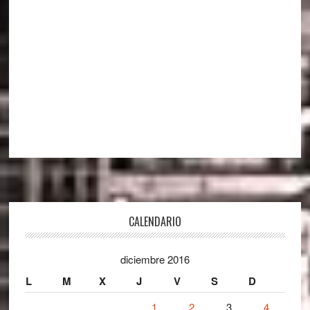
Footer
CALENDARIO
diciembre 2016
L
M
X
J
V
S
D
1
2
3
4