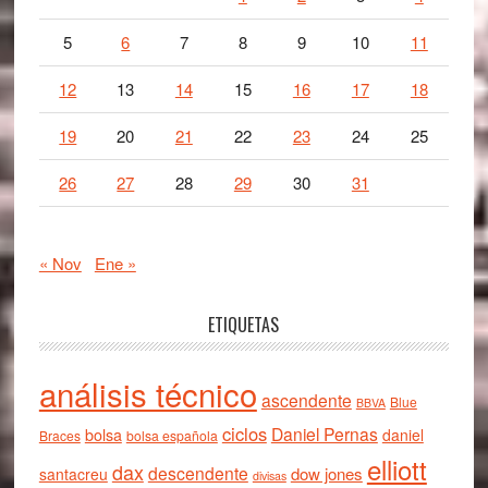
5
6
7
8
9
10
11
12
13
14
15
16
17
18
19
20
21
22
23
24
25
26
27
28
29
30
31
« Nov
Ene »
ETIQUETAS
análisis técnico
ascendente
Blue
BBVA
ciclos
Daniel Pernas
bolsa
daniel
Braces
bolsa española
elliott
dax
descendente
dow jones
santacreu
divisas