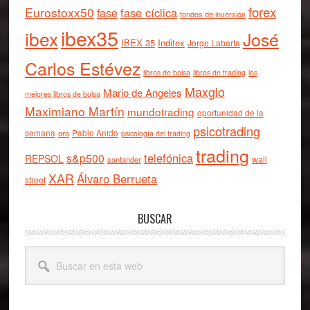
forex
Eurostoxx50
fase cíclica
fase
fondos de inversión
ibex35
ibex
José
IBEX 35
Inditex
Jorge Labarta
Carlos Estévez
libros de bolsa
libros de trading
los
Maxglo
Mario de Angeles
mejores libros de bolsa
Maximiano Martín
mundotrading
oportunidad de la
psicotrading
semana
oro
Pablo Anido
psicología del trading
trading
telefónica
s&p500
REPSOL
wall
santander
XAR
Álvaro Berrueta
street
BUSCAR
Buscar
en
esta
web