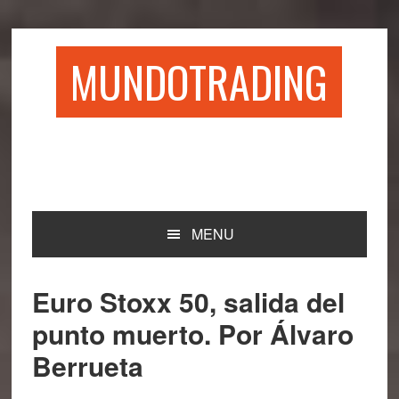
Saltar
Saltar
Saltar
Saltar
a
al
a
al
la
contenido
la
pie
MUNDOTRADING
navegación
principal
barra
de
principal
lateral
página
principal
MENU
Euro Stoxx 50, salida del
punto muerto. Por Álvaro
Berrueta