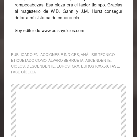
rompecabezas. Esa pieza era el factor tiempo. Gracias
al magisterio de W.D. Gann y J.M. Hurst conseguí
dotar a mi sistema de coherencia.
Soy editor de www.bolsayciclos.com
PUBLICADO EN:
ACCIONES E ÍNDICES
,
ANÁLISIS TÉCNICO
ETIQUETADO COMO:
ÁLVARO BERRUETA
,
ASCENDENTE
,
CICLOS
,
DESCENDENTE
,
EUROSTOXX
,
EUROSTOXX50
,
FASE
,
FASE CÍCLICA