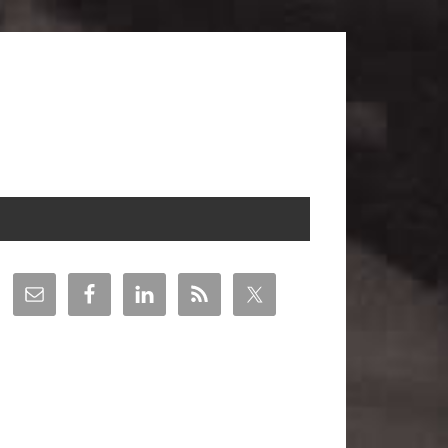
arra
teral
incipal