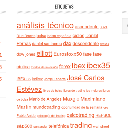
ETIQUETAS
Bu
análisis técnico
ascendente
BBVA
en
ciclos
est
Daniel
bolsa
Blue Braces
bolsa española
we
4
dax
Pernas
descendente
daniel santacreu
divisas
elliott
Eurostoxx50
fase
fase
dow jones
1
ibex35
ibex
forex
cíclica
8
fondos de inversión
José Carlos
5
IBEX 35
Inditex
Jorge Labarta
Estévez
libros de bolsa
libros de trading
los mejores libros
Maxglo
Maximiano
Mario de Angeles
de bolsa
Martín
mundotrading
oportunidad de la semana
oro
psicotrading
REPSOL
Pablo Anido
psicología del trading
trading
telefónica
s&p500
wall street
santander