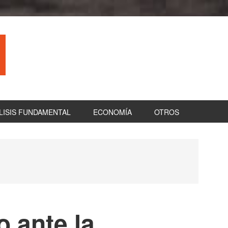
LISIS FUNDAMENTAL
ECONOMÍA
OTROS
B
la
pr
 ante la