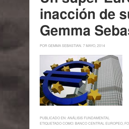
inacción de s
Gemma Sebas
POR
GEMMA SEBASTIAN
.
7 MAYO, 2014
PUBLICADO EN:
ANÁLISIS FUNDAMENTAL
ETIQUETADO COMO:
BANCO CENTRAL EUROPEO
,
FO