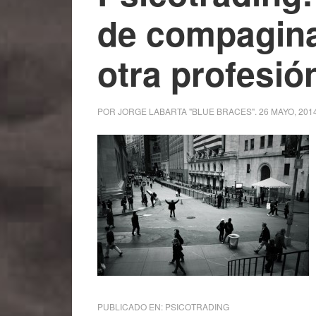
de compaginar
otra profesió
POR
JORGE LABARTA "BLUE BRACES"
.
26 MAYO, 201
PUBLICADO EN:
PSICOTRADING