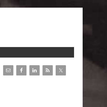
arra
teral
incipal