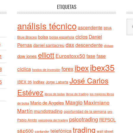
ETIQUETAS
Bu
análisis técnico
ascendente
BBVA
en
ciclos
est
Daniel
bolsa
Blue Braces
bolsa española
we
4
dax
Pernas
descendente
daniel santacreu
divisas
elliott
Eurostoxx50
fase
fase
dow jones
1
ibex35
ibex
forex
cíclica
8
fondos de inversión
José Carlos
5
IBEX 35
Inditex
Jorge Labarta
Estévez
libros de bolsa
libros de trading
los mejores libros
Maxglo
Maximiano
Mario de Angeles
de bolsa
Martín
mundotrading
oportunidad de la semana
oro
psicotrading
REPSOL
Pablo Anido
psicología del trading
trading
telefónica
s&p500
wall street
santander