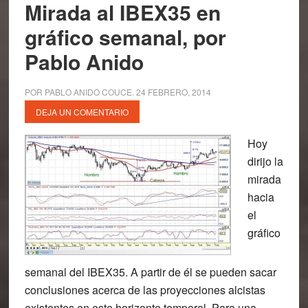
Mirada al IBEX35 en
gráfico semanal, por
Pablo Anido
POR
PABLO ANIDO COUCE
.
24 FEBRERO, 2014
DEJA UN COMENTARIO
Hoy
dirijo la
mirada
hacia
el
gráfico
semanal del IBEX35. A partir de él se pueden sacar
conclusiones acerca de las proyecciones alcistas
existentes en este horizonte temporal. Para una