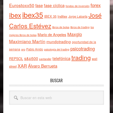
forex
Eurostoxx50
fase cíclica
fase
fondos de inversión
ibex35
ibex
José
IBEX 35
Inditex
Jorge Labarta
Carlos Estévez
libros de bolsa
libros de trading
los
Maxglo
Mario de Angeles
mejores libros de bolsa
Maximiano Martín
mundotrading
oportunidad de la
psicotrading
semana
oro
Pablo Anido
psicología del trading
trading
telefónica
s&p500
REPSOL
wall
santander
XAR
Álvaro Berrueta
street
BUSCAR
Buscar
en
esta
web