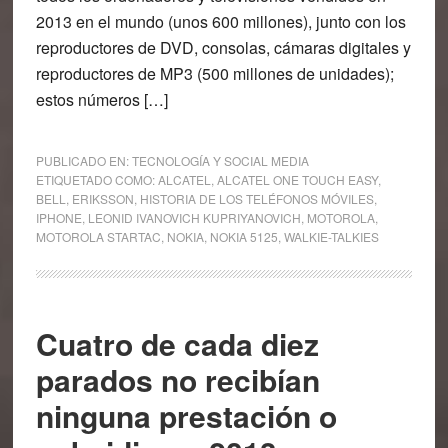
2013 en el mundo (unos 600 millones), junto con los
reproductores de DVD, consolas, cámaras digitales y
reproductores de MP3 (500 millones de unidades);
estos números […]
PUBLICADO EN:
TECNOLOGÍA Y SOCIAL MEDIA
ETIQUETADO COMO:
ALCATEL
,
ALCATEL ONE TOUCH EASY
,
BELL
,
ERIKSSON
,
HISTORIA DE LOS TELÉFONOS MÓVILES
,
IPHONE
,
LEONID IVANOVICH KUPRIYANOVICH
,
MOTOROLA
,
MOTOROLA STARTAC
,
NOKIA
,
NOKIA 5125
,
WALKIE-TALKIES
Cuatro de cada diez
parados no recibían
ninguna prestación o