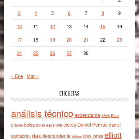
3
4
5
6
7
8
9
10
11
12
13
14
15
16
17
18
19
20
21
22
23
24
25
26
27
28
« Ene
Mar »
ETIQUETAS
análisis técnico
ascendente
Blue
BBVA
ciclos
Daniel Pernas
bolsa
daniel
Braces
bolsa española
elliott
dax
descendente
dow jones
santacreu
divisas