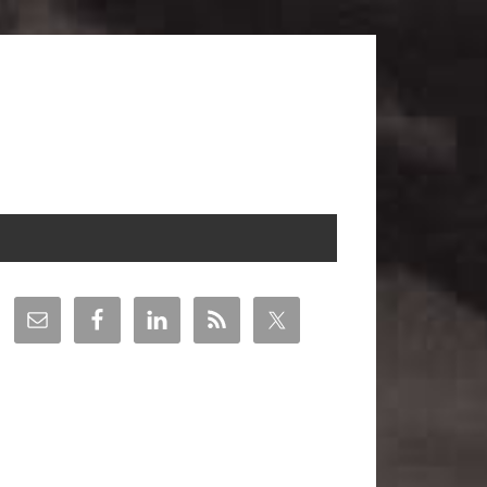
arra
teral
incipal