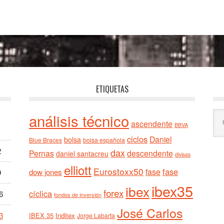
ETIQUETAS
Bu
análisis técnico
ascendente
BBVA
en
ciclos
est
Daniel
bolsa
Blue Braces
bolsa española
we
2
dax
Pernas
descendente
daniel santacreu
divisas
elliott
Eurostoxx50
fase
fase
dow jones
9
ibex35
ibex
forex
cíclica
6
fondos de inversión
José Carlos
3
IBEX 35
Inditex
Jorge Labarta