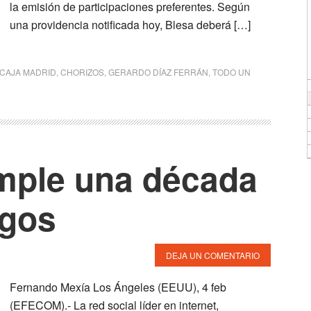
la emisión de participaciones preferentes. Según
una providencia notificada hoy, Blesa deberá […]
CAJA MADRID
,
CHORIZOS
,
GERARDO DÍAZ FERRÁN
,
TODO UN
mple una década
igos
DEJA UN COMENTARIO
Fernando Mexía Los Ángeles (EEUU), 4 feb
(EFECOM).- La red social líder en internet,