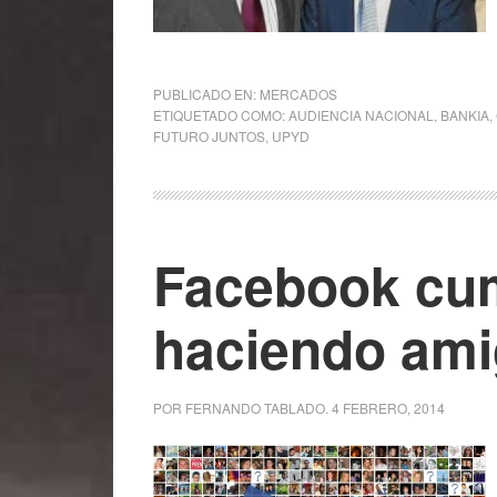
PUBLICADO EN:
MERCADOS
ETIQUETADO COMO:
AUDIENCIA NACIONAL
,
BANKIA
,
FUTURO JUNTOS
,
UPYD
Facebook cu
haciendo am
POR
FERNANDO TABLADO
.
4 FEBRERO, 2014