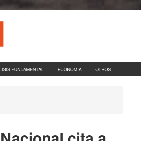
LISIS FUNDAMENTAL
ECONOMÍA
OTROS
B
la
pr
Nacional cita a