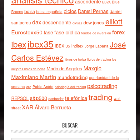
ascendente
Blue
BBVA
ciclos
Daniel Pernas
bolsa
daniel
Braces
bolsa española
elliott
dax
descendente
dow jones
santacreu
divisas
forex
Eurostoxx50
fase cíclica
fase
fondos de inversión
ibex35
ibex
José
IBEX 35
Inditex
Jorge Labarta
Carlos Estévez
libros de bolsa
libros de trading
los
Maxglo
Mario de Angeles
mejores libros de bolsa
Maximiano Martín
mundotrading
oportunidad de la
psicotrading
semana
oro
Pablo Anido
psicología del trading
trading
telefónica
s&p500
REPSOL
wall
santander
XAR
Álvaro Berrueta
street
BUSCAR