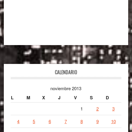
Footer
CALENDARIO
noviembre 2013
L
M
X
J
V
S
D
1
2
3
4
5
6
7
8
9
10