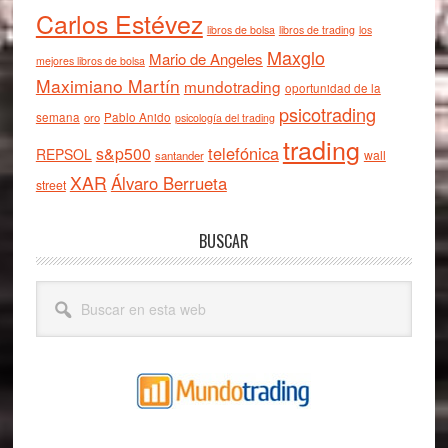
Carlos Estévez
libros de bolsa
libros de trading
los
Maxglo
Mario de Angeles
mejores libros de bolsa
Maximiano Martín
mundotrading
oportunidad de la
psicotrading
semana
oro
Pablo Anido
psicología del trading
trading
telefónica
s&p500
REPSOL
wall
santander
XAR
Álvaro Berrueta
street
BUSCAR
Buscar
en
esta
web