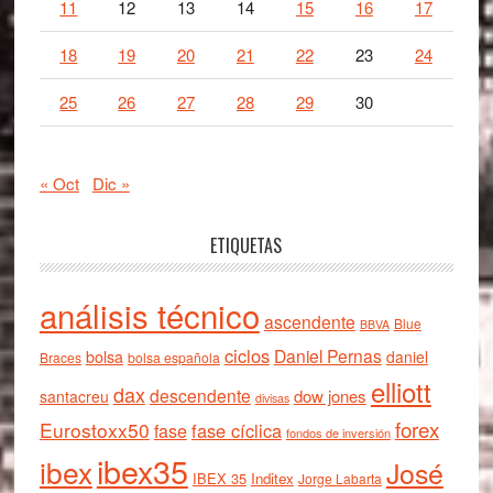
11
12
13
14
15
16
17
18
19
20
21
22
23
24
25
26
27
28
29
30
« Oct
Dic »
ETIQUETAS
análisis técnico
ascendente
Blue
BBVA
ciclos
Daniel Pernas
bolsa
daniel
Braces
bolsa española
elliott
dax
descendente
dow jones
santacreu
divisas
forex
Eurostoxx50
fase cíclica
fase
fondos de inversión
ibex35
ibex
José
IBEX 35
Inditex
Jorge Labarta