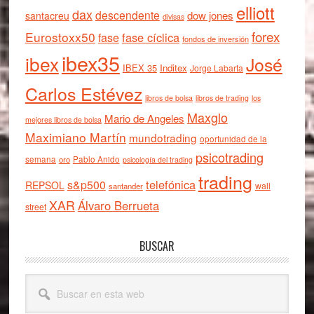
elliott
dax
descendente
dow jones
santacreu
divisas
forex
Eurostoxx50
fase cíclica
fase
fondos de inversión
ibex35
ibex
José
IBEX 35
Inditex
Jorge Labarta
Carlos Estévez
libros de bolsa
libros de trading
los
Maxglo
Mario de Angeles
mejores libros de bolsa
Maximiano Martín
mundotrading
oportunidad de la
psicotrading
semana
oro
Pablo Anido
psicología del trading
trading
telefónica
s&p500
REPSOL
wall
santander
XAR
Álvaro Berrueta
street
BUSCAR
Buscar
en