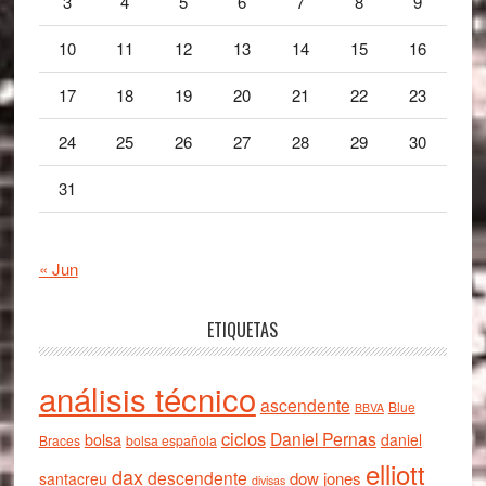
3
4
5
6
7
8
9
10
11
12
13
14
15
16
17
18
19
20
21
22
23
24
25
26
27
28
29
30
31
« Jun
ETIQUETAS
análisis técnico
ascendente
Blue
BBVA
ciclos
Daniel Pernas
bolsa
daniel
Braces
bolsa española
elliott
dax
descendente
dow jones
santacreu
divisas