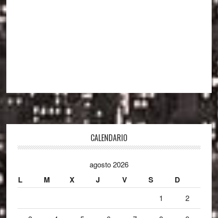
Footer
CALENDARIO
agosto 2026
L
M
X
J
V
S
D
1
2