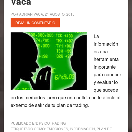
Vaca
POR
ADRIAN VACA
.
21 AGOSTO, 2015
DEJA UN COMENTARIO
La
información
es una
herramienta
importante
para conocer
y evaluar lo
que sucede
en los mercados, pero que una noticia no te afecte al
extremo de salir de tu plan de trading.
PUBLICADO EN:
PSICOTRADING
ETIQUETADO COMO:
EMOCIONES
,
INFORMACIÓN
,
PLAN DE