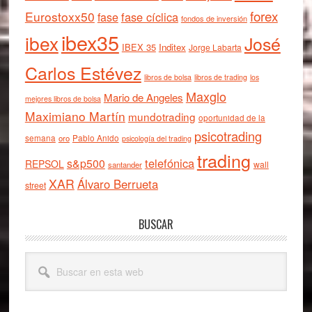
forex
Eurostoxx50
fase cíclica
fase
fondos de inversión
ibex35
ibex
José
IBEX 35
Inditex
Jorge Labarta
Carlos Estévez
libros de bolsa
libros de trading
los
Maxglo
Mario de Angeles
mejores libros de bolsa
Maximiano Martín
mundotrading
oportunidad de la
psicotrading
semana
oro
Pablo Anido
psicología del trading
trading
telefónica
s&p500
REPSOL
wall
santander
XAR
Álvaro Berrueta
street
BUSCAR
Buscar
en
esta
web