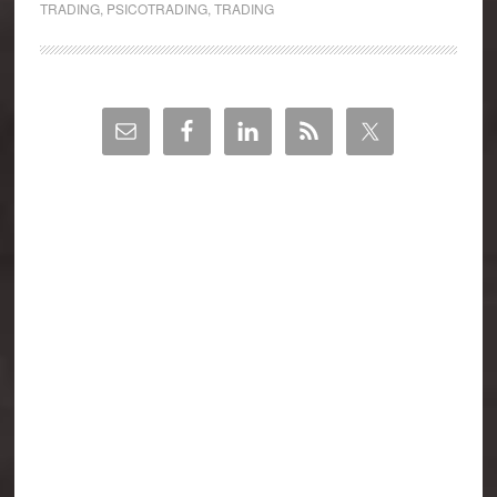
TRADING
,
PSICOTRADING
,
TRADING
Barra
lateral
principal