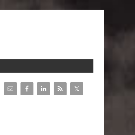
arra
teral
incipal