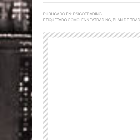
PUBLICADO EN:
PSICOTRADING
ETIQUETADO COMO:
ENNEATRADING
,
PLAN DE TRA