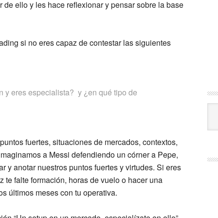
de ello y les hace reflexionar y pensar sobre la base
ading si no eres capaz de contestar las siguientes
 y eres especialista? y ¿en qué tipo de
Cat
puntos fuertes, situaciones de mercados, contextos,
s imaginamos a Messi defendiendo un córner a Pepe,
r y anotar nuestros puntos fuertes y virtudes. Si eres
z te falte formación, horas de vuelo o hacer una
os últimos meses con tu operativa.
n “Un setup en un mercado, especialízate en ello”.