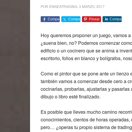
POR
ENNEATRADING
.
3 MARZO, 2017
Comparte
Comparte
Pinear
Comparte
Hoy queremos proponer un juego, vamos a ju
¿suena bien, no? Podemos comenzar como un
edificio o un cocinero que se anima a inve
escritorio, folios en blanco y bolígrafos, n
Como el pintor que se pone ante un lienzo e
también vamos a comenzar desde cero a crea
cocinarlas, probarlas, ajustarlas y pasarlas 
dibujo o libro esté finalizado.
Es posible que lleves mucho camino recorr
conocimientos, cientos de horas operadas, 
pero… ¿operas tu propio sistema de trading