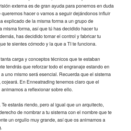
visión externa es de gran ayuda para ponernos en duda
ue queremos hacer o vamos a seguir dejándonos influir
ma explicado de la misma forma a un grupo de
a misma forma, así que tú has decidido hacer tu
 demás, has decidido tomar el control y fabricar tu
que te sientes cómodo y la que a TI te funciona.
e tanta carga y conceptos técnicos que te estaban
te tendrás que reforzar todo el engranaje estando en
se a uno mismo será esencial. Recuerda que el sistema
s, cojeará. En Enneatrading tenemos claro que el
animamos a reflexionar sobre ello.
. Te estarás riendo, pero al igual que un arquitecto,
el derecho de nombrar a tu sistema con el nombre que te
ente un orgullo muy grande, así que os animamos a
.