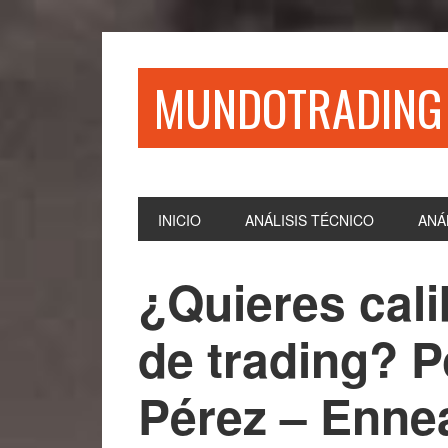
Saltar
Saltar
Saltar
Saltar
a
al
a
al
la
contenido
la
pie
MUNDOTRADING
navegación
principal
barra
de
principal
lateral
página
principal
INICIO
ANÁLISIS TÉCNICO
ANÁ
¿Quieres cali
de trading? P
Pérez – Enne