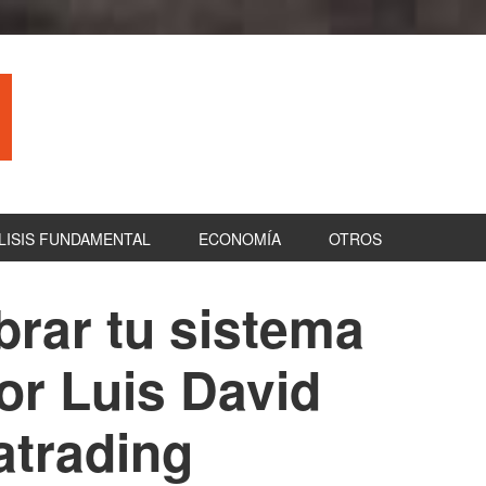
LISIS FUNDAMENTAL
ECONOMÍA
OTROS
brar tu sistema
B
la
or Luis David
pr
atrading