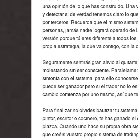
una opinión de lo que has construido. Una 
y detectar si de verdad tenemos claro lo q
por terceros. Recuerda que el mismo siste
personas, jamás nadie logrará operarlo de l
versión porque tú eres diferente a todos los
propia estrategia, la que va contigo, con la 
Seguramente sentirás gran alivio al quitart
molestando sin ser consciente. Paralelamen
sintonía con el sistema, para ello conocer
puede ser ganador pero si el trader no lo e
cambio comienza por uno mismo, así que te 
Para finalizar no olvides bautizar tu sistema
pintor, escritor o cocinero, te has ganado 
plazca. Cuando uno hace su propia obra si
que creéis vuestro propio sistema de trading