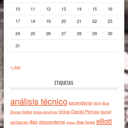
10
11
12
13
14
15
16
17
18
19
20
21
22
23
24
25
26
27
28
29
30
31
« Jun
ETIQUETAS
análisis técnico
ascendente
Blue
BBVA
ciclos
Daniel Pernas
bolsa
daniel
Braces
bolsa española
elliott
dax
descendente
dow jones
santacreu
divisas