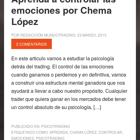
emociones por Chema
López
POR
REDACCIÓN MUNDOTRADING
.
23 MARZO, 2015
2 COMENTARIOS
En este articulo vamos a estudiar la psicología
detrás del trading. El control de las emociones
cuando ganamos o perdemos y en definitiva, vamos
a construir una estructura mental ganadora que nos
ayudará a llevar a cabo nuestro propósito. Cualquier
trader que quiera ganar en los mercados debe tener
un control absoluto de su psicología, […]
PUBLICADO EN:
PSICOTRADING
ETIQUETADO COMO:
APRENDA
,
CHEMA LÓPEZ
,
CONTROLAR
,
EMOCIONES
,
PSICOTRADING