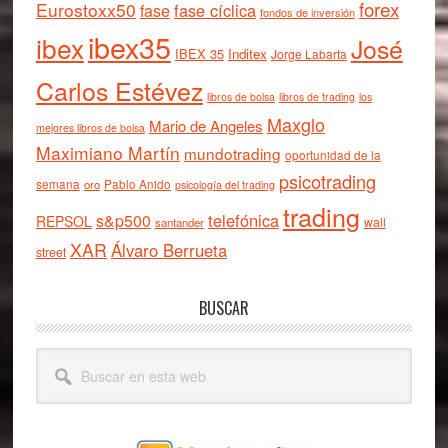
forex
Eurostoxx50
fase cíclica
fase
fondos de inversión
ibex35
ibex
José
IBEX 35
Inditex
Jorge Labarta
Carlos Estévez
libros de bolsa
libros de trading
los
Maxglo
Mario de Angeles
mejores libros de bolsa
Maximiano Martín
mundotrading
oportunidad de la
psicotrading
semana
oro
Pablo Anido
psicología del trading
trading
telefónica
s&p500
REPSOL
wall
santander
XAR
Álvaro Berrueta
street
BUSCAR
Buscar
en
esta
web