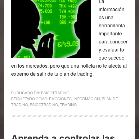
La
información
es una
herramienta
importante
para conocer
y evaluar lo
que sucede
en los mercados, pero que una noticia no te afecte al
extremo de salir de tu plan de trading.
PUBLICADO EN:
PSICOTRADING
ETIQUETADO COMO:
EMOCIONES
,
INFORMACIÓN
,
PLAN DE
TRADING
,
PSICOTRADING
,
TRADING
Aprenda a controlar las