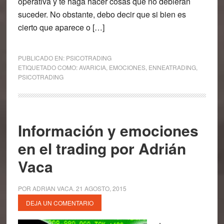
operativa y te haga hacer cosas que no debieran
suceder. No obstante, debo decir que si bien es
cierto que aparece o […]
PUBLICADO EN:
PSICOTRADING
ETIQUETADO COMO:
AVARICIA
,
EMOCIONES
,
ENNEATRADING
,
PSICOTRADING
Información y emociones
en el trading por Adrián
Vaca
POR
ADRIAN VACA
.
21 AGOSTO, 2015
DEJA UN COMENTARIO