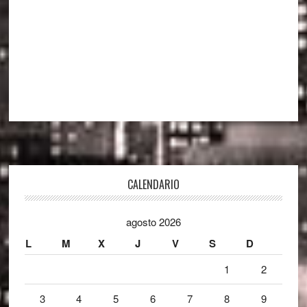
Footer
CALENDARIO
agosto 2026
L
M
X
J
V
S
D
1
2
3
4
5
6
7
8
9