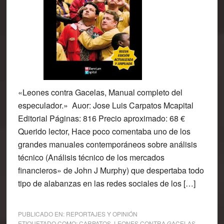
«Leones contra Gacelas, Manual completo del
especulador.» Auor: Jose Luis Carpatos Mcapital
Editorial Páginas: 816 Precio aproximado: 68 €
Querido lector, Hace poco comentaba uno de los
grandes manuales contemporáneos sobre análisis
técnico (Análisis técnico de los mercados
financieros» de John J Murphy) que despertaba todo
tipo de alabanzas en las redes sociales de los […]
PUBLICADO EN:
REPORTAJES Y OPINIÓN
ETIQUETADO COMO:
CARPATOS
,
LEONES CONTRA GACELAS
,