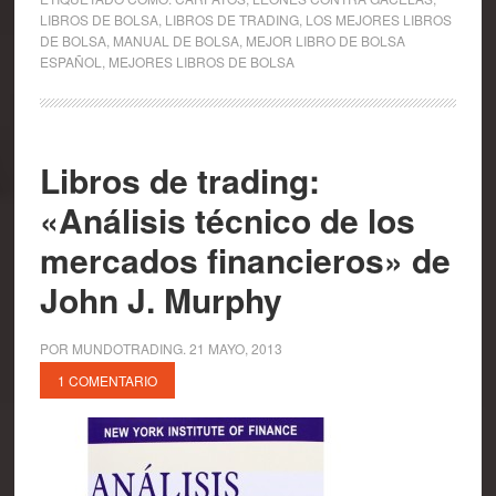
LIBROS DE BOLSA
,
LIBROS DE TRADING
,
LOS MEJORES LIBROS
DE BOLSA
,
MANUAL DE BOLSA
,
MEJOR LIBRO DE BOLSA
ESPAÑOL
,
MEJORES LIBROS DE BOLSA
Libros de trading:
«Análisis técnico de los
mercados financieros» de
John J. Murphy
POR
MUNDOTRADING
.
21 MAYO, 2013
1 COMENTARIO