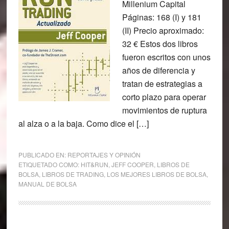
Millenium Capital
Páginas: 168 (I) y 181
(II) Precio aproximado:
32 € Estos dos libros
fueron escritos con unos
años de diferencia y
tratan de estrategias a
corto plazo para operar
movimientos de ruptura
al alza o a la baja. Como dice el […]
PUBLICADO EN:
REPORTAJES Y OPINIÓN
ETIQUETADO COMO:
HIT&RUN
,
JEFF COOPER
,
LIBROS DE
BOLSA
,
LIBROS DE TRADING
,
LOS MEJORES LIBROS DE BOLSA
,
MANUAL DE BOLSA