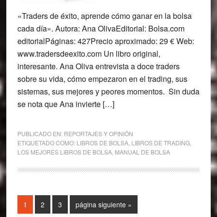
«Traders de éxito, aprende cómo ganar en la bolsa
cada día». Autora: Ana OlivaEditorial: Bolsa.com
editorialPáginas: 427Precio aproximado: 29 € Web:
www.tradersdeexito.com Un libro original,
interesante. Ana Oliva entrevista a doce traders
sobre su vida, cómo empezaron en el trading, sus
sistemas, sus mejores y peores momentos. Sin duda
se nota que Ana invierte […]
PUBLICADO EN:
REPORTAJES Y OPINIÓN
ETIQUETADO COMO:
LIBROS DE BOLSA
,
LIBROS DE TRADING
,
LOS MEJORES LIBROS DE BOLSA
,
MANUAL DE BOLSA
Página
Página
Página
Ir
1
2
3
página siguiente »
a