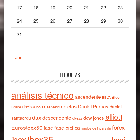
17
18
19
20
21
22
23
24
25
26
27
28
29
30
31
« Jun
ETIQUETAS
análisis técnico
ascendente
Blue
BBVA
ciclos
Daniel Pernas
bolsa
daniel
Braces
bolsa española
elliott
dax
descendente
dow jones
santacreu
divisas
forex
Eurostoxx50
fase cíclica
fase
fondos de inversión
ibex35
ibex
José