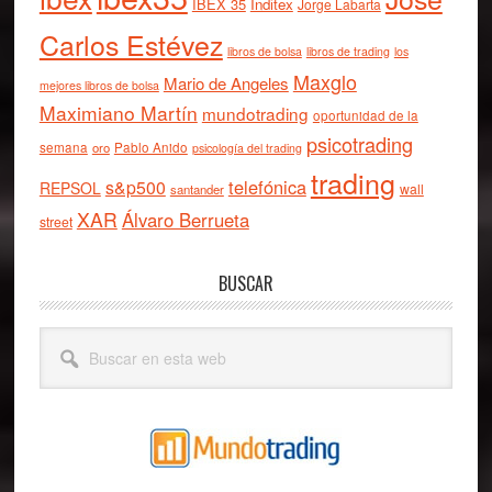
IBEX 35
Inditex
Jorge Labarta
Carlos Estévez
libros de bolsa
libros de trading
los
Maxglo
Mario de Angeles
mejores libros de bolsa
Maximiano Martín
mundotrading
oportunidad de la
psicotrading
semana
oro
Pablo Anido
psicología del trading
trading
telefónica
s&p500
REPSOL
wall
santander
XAR
Álvaro Berrueta
street
BUSCAR
Buscar
en
esta
web