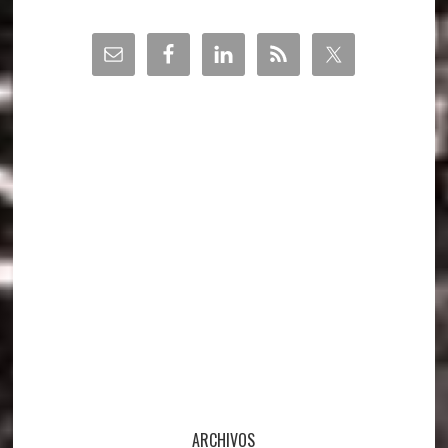
la
Barra
lateral
principal
ARCHIVOS