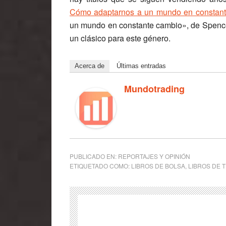
Cómo adaptarnos a un mundo en constante
un mundo en constante cambio», de Spence
un clásico para este género.
Acerca de
Últimas entradas
Mundotrading
PUBLICADO EN:
REPORTAJES Y OPINIÓN
ETIQUETADO COMO:
LIBROS DE BOLSA
,
LIBROS DE 