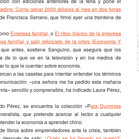
ión con ediciones anteriores de la feria y pone el
rading: Como ganar 2000 dólares al mes en dos horas
de Francisca Serrano, que firmó ayer una treintena de
 como
Empresa familiar,
o
El libro blanco de la empresa
esa familiar y salir reforzado de la crisis (Economia Y
que antes, sostiene Sanguino, que asegura que los
ía de lo que ve en la televisión y en los medios de
ar lo que le cuentan sobre economía.
rcan a las casetas para intentar entender los términos
omunicación: «una señora me ha pedido esta mañana
mía» sencillo y comprensible, ha indicado Laura Pérez,
ado Pérez, se encuentra la colección «P
ara Dummies
neralista, que pretende acercar al lector a cualquier
ntender la economía a aprender chino.
de libros sobre emprendedores ante la crisis, también
s después de salir:
¿Quién se ha llevado mi queso?: