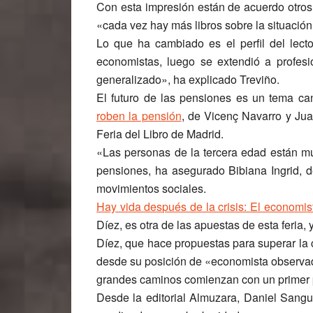
Con esta impresión están de acuerdo otros 
«cada vez hay más libros sobre la situación
Lo que ha cambiado es el perfil del lecto
economistas, luego se extendió a profesi
generalizado»,
ha explicado Treviño.
El futuro de las pensiones es un tema c
roben la pensión
, de Vicenç Navarro y Jua
Feria del Libro de Madrid.
«Las personas de la tercera edad están mu
pensiones, ha asegurado Bibiana Ingrid, de
movimientos sociales.
Hay vida después de la crisis: El economis
Díez, es otra de las apuestas de esta feria,
Díez, que hace propuestas para superar la 
desde su posición de «economista observad
grandes caminos comienzan con un primer p
Desde la editorial Almuzara, Daniel Sangui