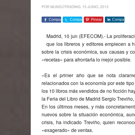
POR
MUNDOTRADING
.
15 JUNIO, 2013
Comparte
Comparte
Pinear
Comparte
Madrid, 10 jun (EFECOM).- La proliferació
que los libreros y editores empiecen a h
sobre la crisis económica, sus causas y c
«recetas» para afrontarla lo mejor posible.
«Es el primer año que se nota claramen
relacionados con la economía por este tipo
los 10 libros más vendidos de no ficción ha
la Feria del Libro de Madrid Sergio Treviño,
En los últimos meses, y más concretamente
nuevos sobre la situación económica, aunq
crisis, ha indicado Treviño, quien recon
«exagerado» de ventas.