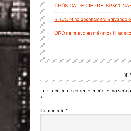
CRÓNICA DE CIERRE: SP500, NA
BITCOIN no decepciona: Salvando el
ORO de nuevo en máximos Histórico
Interacciones
DEJ
con
Tu dirección de correo electrónico no será 
los
*
lectores
Comentario
*