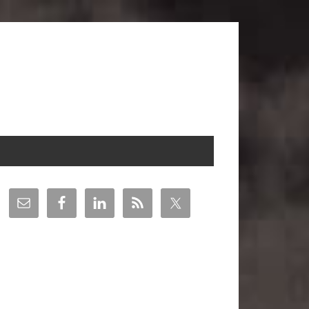
arra
teral
incipal