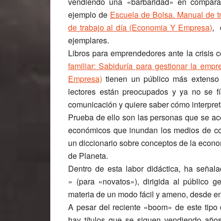
vendiendo una «barbaridad» en comparac
ejemplo de
Escuela de Bolsa. Manual de t
de trabajo al día (Economia Y Empresa)
, 
ejemplares.
Libros para emprendedores ante la crisis
familiar: Sabiduría para gestionar la empr
Empresa)
tienen un público más extenso 
lectores están preocupados y ya no se f
comunicación y quiere saber cómo interpret
Prueba de ello son las personas que se ace
económicos que inundan los medios de c
un diccionario sobre conceptos de la econo
de Planeta.
Dentro de esta labor didáctica, ha señal
» (para «novatos»), dirigida al público ge
materia de un modo fácil y ameno, desde e
A pesar del reciente «boom» de este tipo 
hay títulos que se siguen vendiendo año