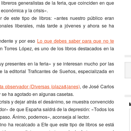
libreros generalistas de la feria, que coinciden en que
 económica y la crisis».
r de este tipo de libros:
«antes nuestro público eran
onales liberales, más tarde a jóvenes y ahora se ha
andente y por eso
Lo que debes saber para que no te
n Torres López, es uno de los libros destacados en la
y presentes en la feria» y se interesan mucho por las
Cat
 la editorial Traficantes de Sueños, especializada en
ta observador (Diversas (plaza&janes)
, de José Carlos
 y se ha agotado en algunas casetas.
crisis y dejar atrás el desánimo, se muestra convencido
or» de que España saldrá de la depresión: «Todos los
aso. Ánimo, podemos», aconseja al lector.
no ha recalcado a Efe que este tipo de libros se está