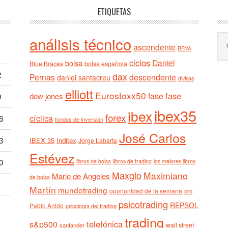
ETIQUETAS
Bu
análisis técnico
ascendente
BBVA
en
ciclos
est
Daniel
bolsa
Blue Braces
bolsa española
we
2
dax
Pernas
descendente
daniel santacreu
divisas
elliott
Eurostoxx50
fase
fase
dow jones
9
ibex35
ibex
forex
cíclica
6
fondos de inversión
José Carlos
3
IBEX 35
Inditex
Jorge Labarta
Estévez
0
libros de bolsa
libros de trading
los mejores libros
Maxglo
Maximiano
Mario de Angeles
de bolsa
Martín
mundotrading
oportunidad de la semana
oro
psicotrading
REPSOL
Pablo Anido
psicología del trading
trading
telefónica
s&p500
wall street
santander