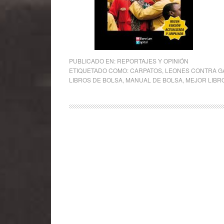
PUBLICADO EN:
REPORTAJES Y OPINIÓN
ETIQUETADO COMO:
CARPATOS
,
LEONES CONTRA G
LIBROS DE BOLSA
,
MANUAL DE BOLSA
,
MEJOR LIBR