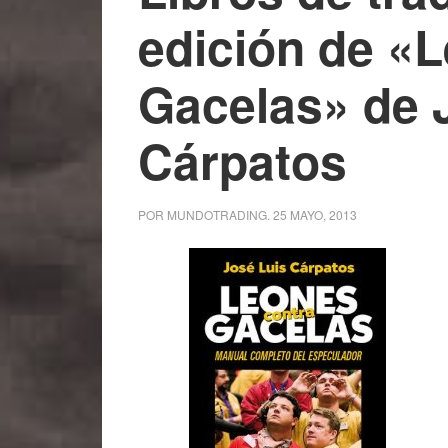
edición de «
Gacelas» de 
Cárpatos
POR
MUNDOTRADING
.
25 MAYO, 2013