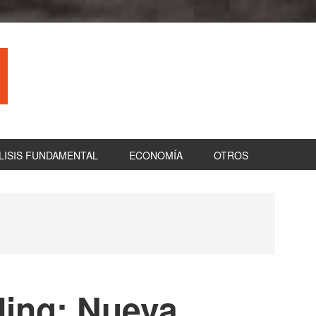
LISIS FUNDAMENTAL
ECONOMÍA
OTROS
B
la
pr
ding: Nueva