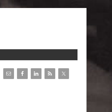
arra
teral
incipal