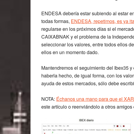
ENDESA debería estar subiendo al estar en 
todas formas,
ENDESA, repetimos, es ya ita
regularse en los próximos días si el mercad
CAIXABNAK y el problema de la Independe
seleccionar los valores, entre todos ellos 
ellos en un momento dado.
Mantendremos el seguimiento del Ibex35 y 
haberla hecho, de igual forma, con los val
ayuda de estos mercados, sólo debe escri
NOTA:
Échanos una mano para que el XAR 
este artículo o reenviándolo a otros amigos 