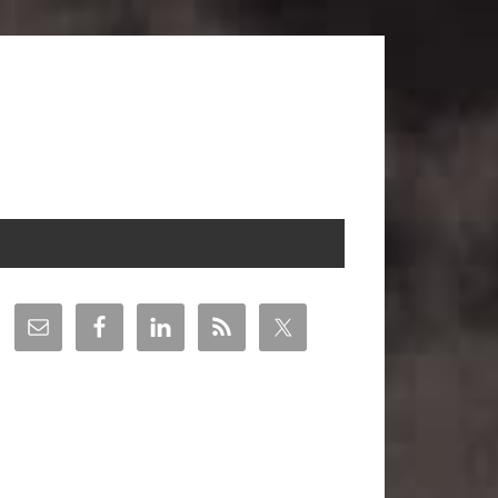
arra
teral
incipal