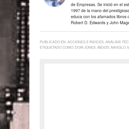
de Empresas. Se inició en el es
1997 de la mano del prestigios
educa con los afamados libros d
Robert D. Edwards y John Mag
PUBLICADO EN:
ACCIONES E ÍNDICES
,
ANÁLISIS TÉ
ETIQUETADO COMO:
DOW JONES
,
IBEX35
,
MAXGLO
,