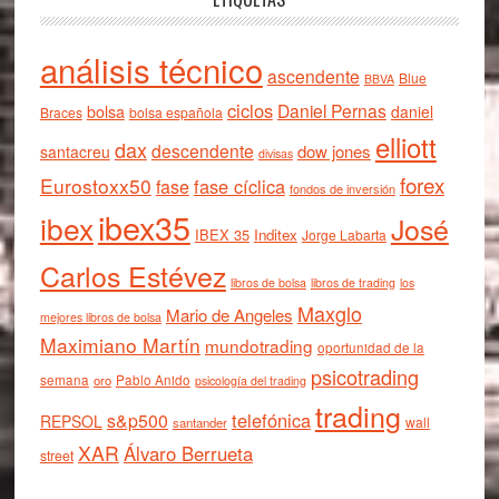
análisis técnico
ascendente
Blue
BBVA
ciclos
Daniel Pernas
bolsa
daniel
Braces
bolsa española
elliott
dax
descendente
dow jones
santacreu
divisas
forex
Eurostoxx50
fase cíclica
fase
fondos de inversión
ibex35
ibex
José
IBEX 35
Inditex
Jorge Labarta
Carlos Estévez
libros de bolsa
libros de trading
los
Maxglo
Mario de Angeles
mejores libros de bolsa
Maximiano Martín
mundotrading
oportunidad de la
psicotrading
semana
oro
Pablo Anido
psicología del trading
trading
telefónica
s&p500
REPSOL
wall
santander
XAR
Álvaro Berrueta
street