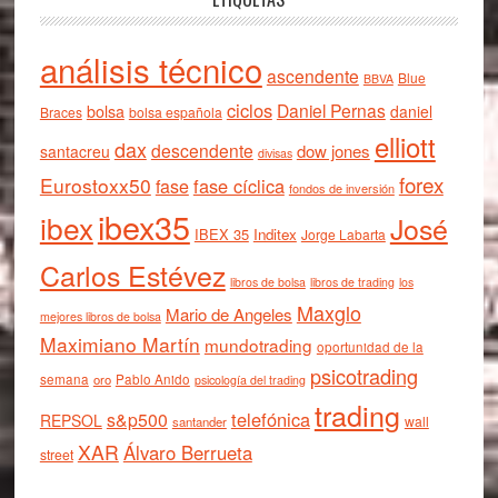
análisis técnico
ascendente
Blue
BBVA
ciclos
Daniel Pernas
bolsa
daniel
Braces
bolsa española
elliott
dax
descendente
dow jones
santacreu
divisas
forex
Eurostoxx50
fase cíclica
fase
fondos de inversión
ibex35
ibex
José
IBEX 35
Inditex
Jorge Labarta
Carlos Estévez
libros de bolsa
libros de trading
los
Maxglo
Mario de Angeles
mejores libros de bolsa
Maximiano Martín
mundotrading
oportunidad de la
psicotrading
semana
oro
Pablo Anido
psicología del trading
trading
telefónica
s&p500
REPSOL
wall
santander
XAR
Álvaro Berrueta
street