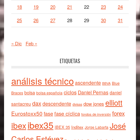
18
19
20
21
22
23
24
25
26
27
28
29
30
31
« Dic
Feb »
ETIQUETAS
análisis técnico
ascendente
Blue
BBVA
ciclos
Daniel Pernas
bolsa
daniel
Braces
bolsa española
elliott
dax
descendente
dow jones
santacreu
divisas
forex
Eurostoxx50
fase cíclica
fase
fondos de inversión
ibex35
ibex
José
IBEX 35
Inditex
Jorge Labarta
Carlos Estévez