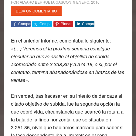
POR
ALVARO BERRUETA GASCON
.
9 ENERO, 2016
DEJA UN COMENTARIO
Comparte
Comparte
Pinear
Comparte
En el anterior informe, comentaba lo siguiente:
«(…) Veremos si la próxima semana consigue
ejecutar un nuevo asalto al objetivo de subida
acomodado entre 3.338,30 y 3.374,16, o si, por el
contrario, termina abanadonándose en brazos de las
ventas»
.
En verdad, tras fracasar en su intento de dar caza al
citado objetivo de subida, fue la segunda opción la
que cobró vida, circunstancia que acarreó la rotura a
la baja de la línea horizontal que se situaba en
3.251,85, nivel que habíamos marcado para saber si
la fase descendente iba a irrumpir en escena.