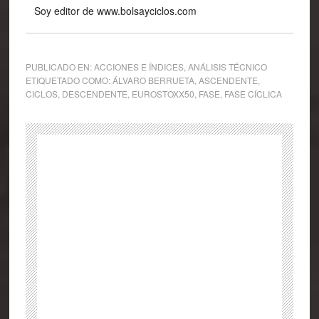
Soy editor de www.bolsayciclos.com
PUBLICADO EN:
ACCIONES E ÍNDICES
,
ANÁLISIS TÉCNICO
ETIQUETADO COMO:
ÁLVARO BERRUETA
,
ASCENDENTE
,
CICLOS
,
DESCENDENTE
,
EUROSTOXX50
,
FASE
,
FASE CÍCLICA