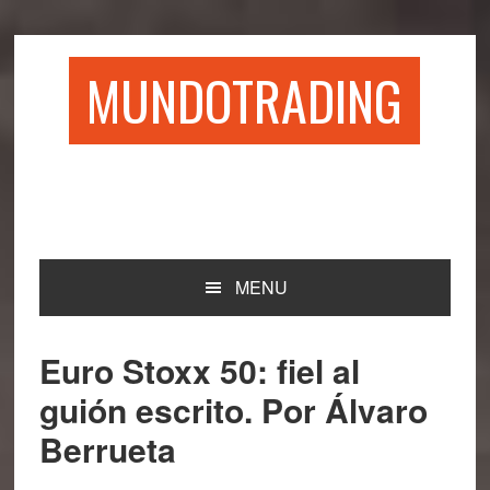
Saltar
Saltar
Saltar
Saltar
a
al
a
al
la
contenido
la
pie
MUNDOTRADING
navegación
principal
barra
de
principal
lateral
página
principal
MENU
Euro Stoxx 50: fiel al
guión escrito. Por Álvaro
Berrueta