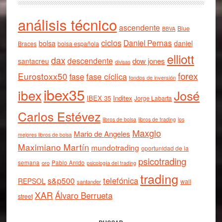
análisis técnico
ascendente
Blue
BBVA
ciclos
Daniel Pernas
bolsa
daniel
Braces
bolsa española
elliott
dax
descendente
dow jones
santacreu
divisas
forex
Eurostoxx50
fase cíclica
fase
fondos de inversión
ibex35
ibex
José
IBEX 35
Inditex
Jorge Labarta
Carlos Estévez
libros de bolsa
libros de trading
los
Maxglo
Mario de Angeles
mejores libros de bolsa
Maximiano Martín
mundotrading
oportunidad de la
psicotrading
semana
oro
Pablo Anido
psicología del trading
trading
telefónica
s&p500
REPSOL
wall
santander
XAR
Álvaro Berrueta
street