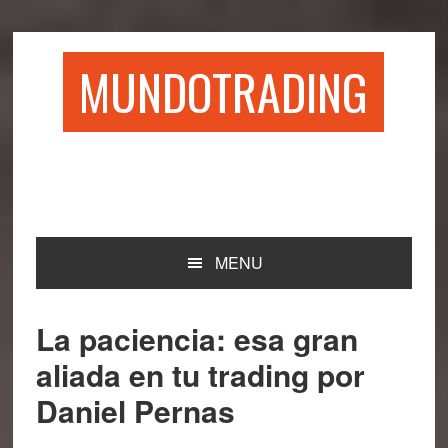
Saltar
Saltar
Saltar
Saltar
a
al
a
al
la
contenido
la
pie
MUNDOTRADING
navegación
principal
barra
de
principal
lateral
página
principal
MENU
La paciencia: esa gran
aliada en tu trading por
Daniel Pernas