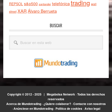
trading
telefónica
s&p500
REPSOL
wall
santander
XAR
Álvaro Berrueta
street
BUSCAR
Buscar
en
esta
web
Copyright © 2012 - 2025 |
Megabolsa Network
· Todos los derechos
reservados
Acerca de Mundotrading
·
¿Quiere colaborar?
·
Contacte con nosotros
·
Anúnciese en Mundotrading
·
Política de cookies
·
Aviso legal