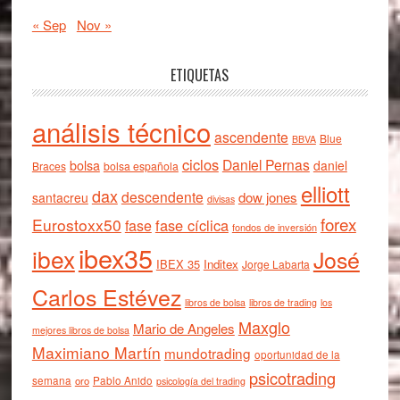
« Sep
Nov »
ETIQUETAS
análisis técnico
ascendente
Blue
BBVA
ciclos
Daniel Pernas
bolsa
daniel
Braces
bolsa española
elliott
dax
descendente
dow jones
santacreu
divisas
forex
Eurostoxx50
fase cíclica
fase
fondos de inversión
ibex35
ibex
José
IBEX 35
Inditex
Jorge Labarta
Carlos Estévez
libros de bolsa
libros de trading
los
Maxglo
Mario de Angeles
mejores libros de bolsa
Maximiano Martín
mundotrading
oportunidad de la
psicotrading
semana
oro
Pablo Anido
psicología del trading