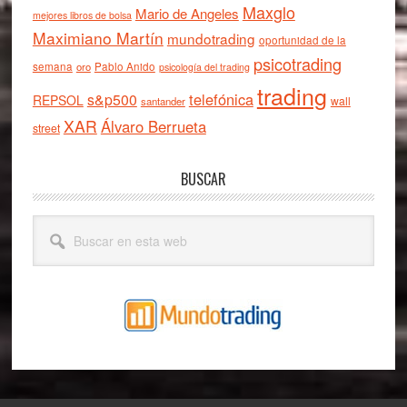
Maxglo
Mario de Angeles
mejores libros de bolsa
Maximiano Martín
mundotrading
oportunidad de la
psicotrading
semana
oro
Pablo Anido
psicología del trading
trading
telefónica
s&p500
REPSOL
wall
santander
XAR
Álvaro Berrueta
street
BUSCAR
Buscar
en
esta
web