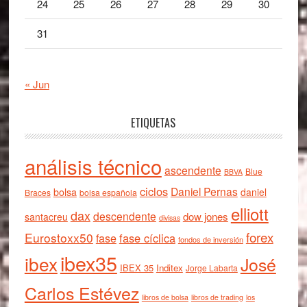
24
25
26
27
28
29
30
31
« Jun
ETIQUETAS
análisis técnico
ascendente
Blue
BBVA
ciclos
Daniel Pernas
bolsa
daniel
Braces
bolsa española
elliott
dax
descendente
dow jones
santacreu
divisas
forex
Eurostoxx50
fase cíclica
fase
fondos de inversión
ibex35
ibex
José
IBEX 35
Inditex
Jorge Labarta
Carlos Estévez
libros de bolsa
libros de trading
los