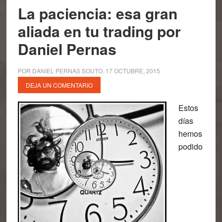
La paciencia: esa gran
aliada en tu trading por
Daniel Pernas
POR
DANIEL PERNAS SOUTO
.
17 OCTUBRE, 2015
DEJA UN COMENTARIO
Estos
días
hemos
podido