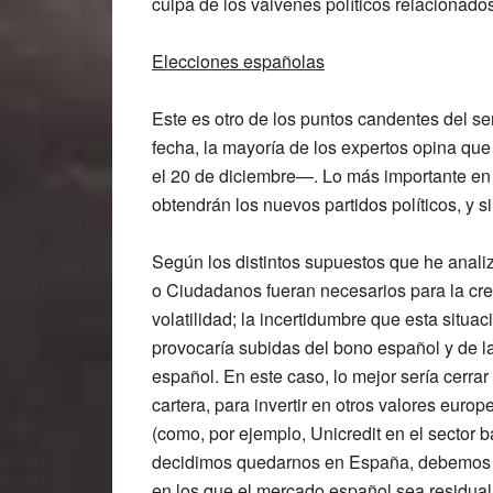
culpa de los vaivenes políticos relacionad
Elecciones españolas
Este es otro de los puntos candentes del s
fecha, la mayoría de los expertos opina qu
el 20 de diciembre—. Lo más importante en
obtendrán los nuevos partidos políticos, y 
Según los distintos supuestos que he analiza
o
Ciudadanos
fueran necesarios para la cr
volatilidad; la incertidumbre que esta situac
provocaría subidas del bono español y de la
español. En este caso, lo mejor sería cerr
cartera, para invertir en otros valores euro
(como, por ejemplo,
Unicredit
en el sector b
decidimos quedarnos en España, debemos b
en los que el mercado español sea residua