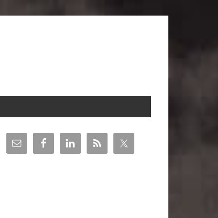
arra
teral
incipal