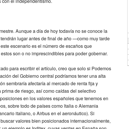
os con el independentismo.
emestre. Aunque a día de hoy todavía no se conoce la
e tendrán lugar antes de final de año —como muy tarde
 este escenario es el número de escaños que
si estos son o no imprescindibles para poder gobernar.
do para escribir el artículo, creo que solo si
Podemos
eación del Gobierno central podríamos tener una alta
ión sembraría afectaría al mercado de renta fija y
 prima de riesgo, así como caídas del selectivo
ar posiciones en los valores españoles que tenemos en
peos, sobre todo de países como ltalia o Alemania
ancario italiano, o
Airbus
en el aeronáutico). Si
uscar valores bien posicionados internacionalmente,
l; un ejemplo es
Inditex,
cuyas ventas en España son