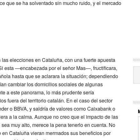
ce que se ha solventado sin mucho ruido, y el mercado
las elecciones en Cataluña, con una fuerte apuesta
 Si esta —encabezada por el señor Mas—, fructificara,
Cat
añola hasta que se aclarara la situación; dependiendo
rían cambiar los domicilios sociales de algunas
ente a este panorama, lo más prudente sería
s fuera del territorio catalán. En el caso del sector
nder
o
BBVA
, y saldría de valores como
Caixabank
o
iera a la calma. Aunque no creo que el impacto de las
l sea muy alto, merece la pena tenerlo en cuenta. No
e en Cataluña vieran mermados sus beneficios por