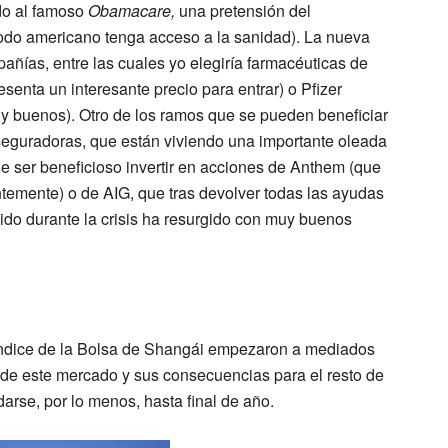
ido al famoso
Obamacare,
una pretensión del
odo americano tenga acceso a la sanidad
)
. La nueva
pañías, entre las cuales yo elegiría farmacéuticas de
senta un interesante precio para entrar) o
Pfizer
uy buenos). Otro de los ramos que se pueden beneficiar
aseguradoras, que están viviendo una importante oleada
de ser beneficioso invertir en acciones de
Anthem
(que
ntemente) o de
AIG
, que tras devolver todas las ayudas
do durante la crisis ha resurgido con muy buenos
índice de la Bolsa de Shangái empezaron a mediados
es de este mercado y sus consecuencias para el resto de
arse, por lo menos, hasta final de año.