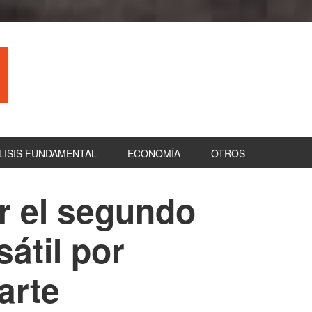
LISIS FUNDAMENTAL
ECONOMÍA
OTROS
 el segundo
B
la
átil por
pr
arte