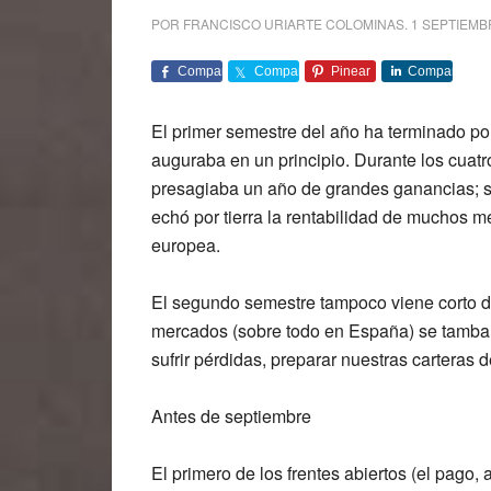
POR
FRANCISCO URIARTE COLOMINAS
.
1 SEPTIEMB
Comparte
Comparte
Pinear
Comparte
El primer semestre del año ha terminado por
auguraba en un principio. Durante los cua
presagiaba un año de grandes ganancias; si
echó por tierra la rentabilidad de muchos 
europea.
El segundo semestre tampoco viene corto d
mercados (sobre todo en España) se tambal
sufrir pérdidas, preparar nuestras carteras 
Antes de septiembre
El primero de los frentes abiertos (el pago,