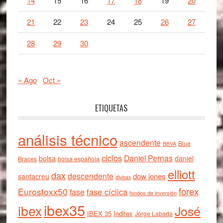
14
15
16
17
18
19
20
21
22
23
24
25
26
27
28
29
30
« Ago
Oct »
ETIQUETAS
análisis técnico
ascendente
Blue
BBVA
ciclos
Daniel Pernas
bolsa
daniel
Braces
bolsa española
elliott
dax
descendente
dow jones
santacreu
divisas
forex
Eurostoxx50
fase cíclica
fase
fondos de inversión
ibex35
ibex
José
IBEX 35
Inditex
Jorge Labarta