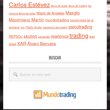
Carlos Estévez
libros de bolsa
libros de trading
los
Maxglo
Mario de Angeles
mejores libros de bolsa
Maximiano Martín
mundotrading
oportunidad de la
psicotrading
semana
oro
Pablo Anido
psicología del trading
trading
telefónica
s&p500
REPSOL
wall
santander
XAR
Álvaro Berrueta
street
BUSCAR
Buscar
en
esta
web