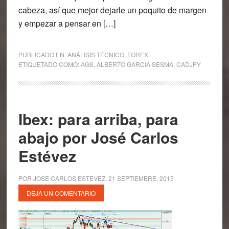
cabeza, así que mejor dejarle un poquito de margen
y empezar a pensar en […]
PUBLICADO EN:
ANÁLISIS TÉCNICO
,
FOREX
ETIQUETADO COMO:
AGS
,
ALBERTO GARCIA SESMA
,
CADJPY
Ibex: para arriba, para
abajo por José Carlos
Estévez
POR
JOSE CARLOS ESTEVEZ
.
21 SEPTIEMBRE, 2015
DEJA UN COMENTARIO