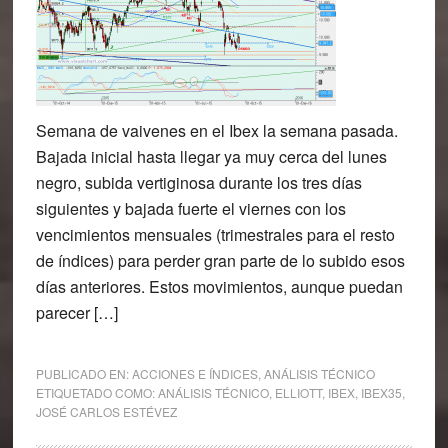
Semana de vaivenes en el Ibex la semana pasada.
Bajada inicial hasta llegar ya muy cerca del lunes
negro, subida vertiginosa durante los tres días
siguientes y bajada fuerte el viernes con los
vencimientos mensuales (trimestrales para el resto
de índices) para perder gran parte de lo subido esos
días anteriores. Estos movimientos, aunque puedan
parecer […]
PUBLICADO EN:
ACCIONES E ÍNDICES
,
ANÁLISIS TÉCNICO
ETIQUETADO COMO:
ANÁLISIS TÉCNICO
,
ELLIOTT
,
IBEX
,
IBEX35
,
JOSÉ CARLOS ESTÉVEZ