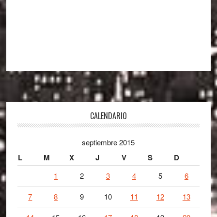
Footer
CALENDARIO
septiembre 2015
L
M
X
J
V
S
D
1
2
3
4
5
6
7
8
9
10
11
12
13