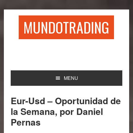
Saltar
Saltar
Saltar
Saltar
a
al
a
al
la
contenido
la
pie
MUNDOTRADING
navegación
principal
barra
de
principal
lateral
página
principal
MENU
Eur-Usd – Oportunidad de
la Semana, por Daniel
Pernas