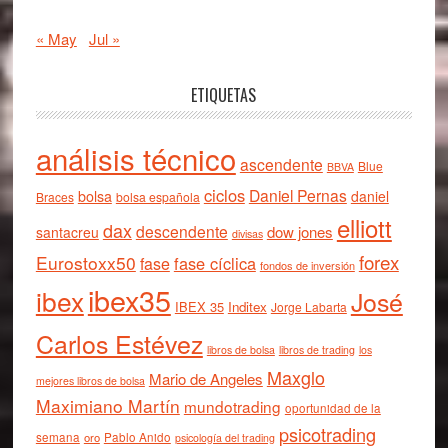
« May
Jul »
ETIQUETAS
análisis técnico
ascendente
Blue
BBVA
ciclos
Daniel Pernas
bolsa
daniel
Braces
bolsa española
elliott
dax
descendente
dow jones
santacreu
divisas
forex
Eurostoxx50
fase cíclica
fase
fondos de inversión
ibex35
ibex
José
IBEX 35
Inditex
Jorge Labarta
Carlos Estévez
libros de bolsa
libros de trading
los
Maxglo
Mario de Angeles
mejores libros de bolsa
Maximiano Martín
mundotrading
oportunidad de la
psicotrading
semana
oro
Pablo Anido
psicología del trading