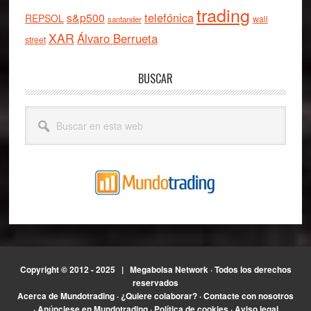
trading
telefónica
s&p500
REPSOL
wall
santander
XAR
Álvaro Berrueta
street
BUSCAR
Buscar
en
esta
web
Copyright © 2012 - 2025 |
Megabolsa Network
· Todos los derechos
reservados
Acerca de Mundotrading
·
¿Quiere colaborar?
·
Contacte con nosotros
·
Anúnciese en Mundotrading
·
Política de cookies
·
Aviso legal