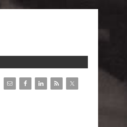
arra
teral
incipal