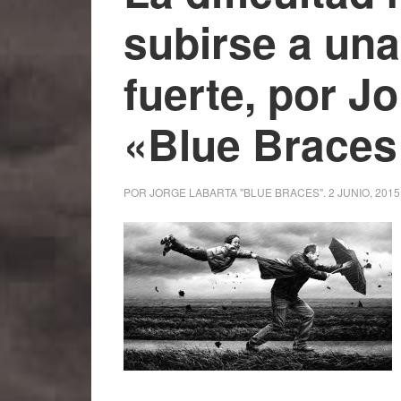
subirse a una
fuerte, por J
«Blue Braces
POR
JORGE LABARTA "BLUE BRACES"
.
2 JUNIO, 2015