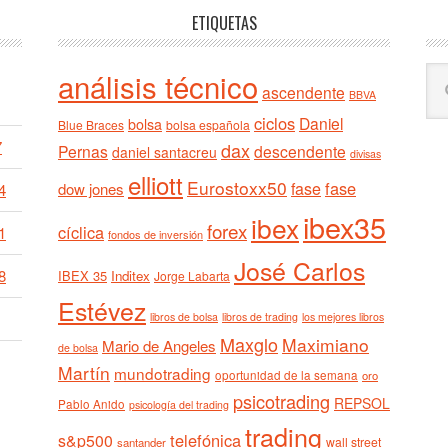
ETIQUETAS
Bu
análisis técnico
ascendente
BBVA
en
ciclos
est
Daniel
bolsa
Blue Braces
bolsa española
we
7
dax
Pernas
descendente
daniel santacreu
divisas
elliott
Eurostoxx50
fase
fase
dow jones
4
ibex35
ibex
forex
cíclica
1
fondos de inversión
José Carlos
8
IBEX 35
Inditex
Jorge Labarta
Estévez
libros de bolsa
libros de trading
los mejores libros
Maxglo
Maximiano
Mario de Angeles
de bolsa
Martín
mundotrading
oportunidad de la semana
oro
psicotrading
REPSOL
Pablo Anido
psicología del trading
trading
telefónica
s&p500
wall street
santander