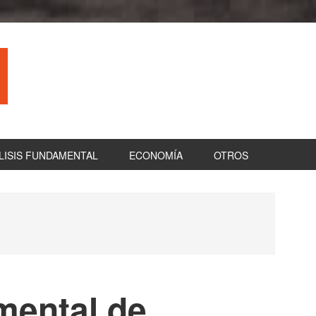
LISIS FUNDAMENTAL
ECONOMÍA
OTROS
B
la
pr
 mental de