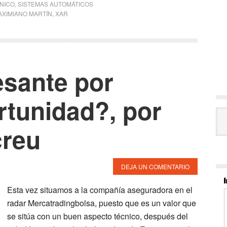
CNICO
,
SISTEMAS AUTOMÁTICOS
AXIMIANO MARTÍN
,
XAR
esante por
rtunidad?, por
Cat
creu
DEJA UN COMENTARIO
Esta vez situamos a la compañía aseguradora en el
radar Mercatradingbolsa, puesto que es un valor que
se sitúa con un buen aspecto técnico, después del