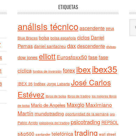
ETIQUETAS
Bu
análisis técnico
ascendente
BBVA
en
ciclos
est
Daniel
bolsa
Blue Braces
bolsa española
we
7
dax
Pernas
descendente
daniel santacreu
divisas
elliott
Eurostoxx50
fase
fase
dow jones
4
ibex35
ibex
forex
cíclica
1
fondos de inversión
José Carlos
8
IBEX 35
Inditex
Jorge Labarta
Estévez
libros de bolsa
libros de trading
los mejores libros
Maxglo
Maximiano
Mario de Angeles
de bolsa
Martín
mundotrading
oportunidad de la semana
oro
psicotrading
REPSOL
Pablo Anido
psicología del trading
trading
telefónica
s&p500
wall street
santander