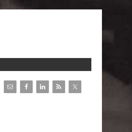
arra
teral
incipal