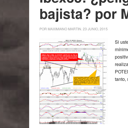
bajista? por 
POR
MAXIMIANO MARTIN
.
23 JUNIO, 2015
Si ust
mínimo
positi
realiz
POTENC
tanto,