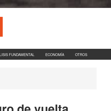
LISIS FUNDAMENTAL
ECONOMÍA
OTROS
B
la
pr
gro de vuelta