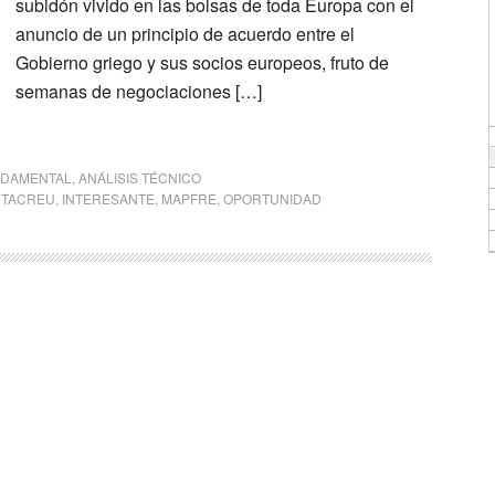
subidón vivido en las bolsas de toda Europa con el
anuncio de un principio de acuerdo entre el
Gobierno griego y sus socios europeos, fruto de
semanas de negociaciones […]
NDAMENTAL
,
ANÁLISIS TÉCNICO
NTACREU
,
INTERESANTE
,
MAPFRE
,
OPORTUNIDAD