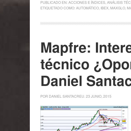
PUBLICADO EN:
ACCIONES E ÍNDICES
,
ANÁLISIS TÉ
ETIQUETADO COMO:
AUTOMÁTICO
,
IBEX
,
MAXGLO
,
M
Mapfre: Inter
técnico ¿Opo
Daniel Santa
POR
DANIEL SANTACREU
.
23 JUNIO, 2015