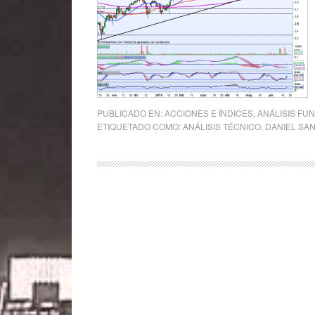
PUBLICADO EN:
ACCIONES E ÍNDICES
,
ANÁLISIS FU
ETIQUETADO COMO:
ANÁLISIS TÉCNICO
,
DANIEL SA