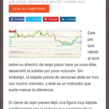
POR
JORGE LABARTA "BLUE BRACES"
.
29 MAYO, 2015
DEJA UN COMENTARIO
Comparte
Comparte
Pinear
Comparte
Este
par
que
rebotó
al alza
sobre su directriz de largo plazo hace ya unos días,
desarrolló la subida con poco volumen. Sin
embargo, la bajada previa de semanas atrás se hizo
con mucho volumen, y este es un indicador que
suele marcar la diferencia.
El cierre de ayer jueves dejó una figura muy bajista,
posiblemente por el rechazo que experimentó el