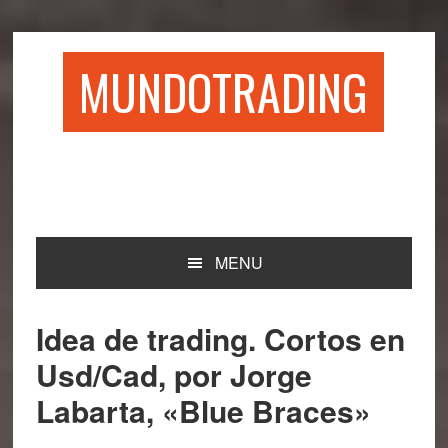
Saltar
Saltar
Saltar
Saltar
a
al
a
al
la
contenido
la
pie
MUNDOTRADING
navegación
principal
barra
de
principal
lateral
página
principal
MENU
Idea de trading. Cortos en
Usd/Cad, por Jorge
Labarta, «Blue Braces»