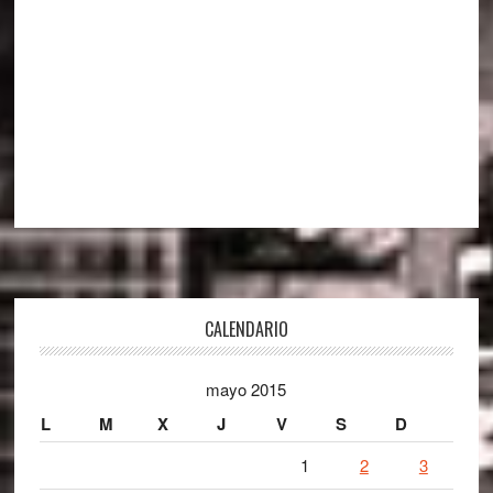
Footer
CALENDARIO
mayo 2015
L
M
X
J
V
S
D
1
2
3