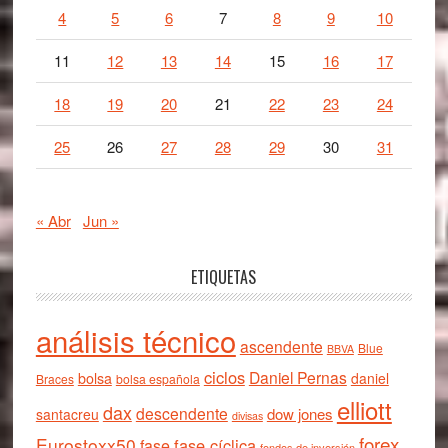
4
5
6
7
8
9
10
11
12
13
14
15
16
17
18
19
20
21
22
23
24
25
26
27
28
29
30
31
« Abr
Jun »
ETIQUETAS
análisis técnico
ascendente
Blue
BBVA
ciclos
Daniel Pernas
bolsa
daniel
Braces
bolsa española
elliott
dax
descendente
dow jones
santacreu
divisas
forex
Eurostoxx50
fase cíclica
fase
fondos de inversión