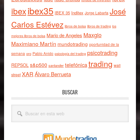
ibex35
ibex
José
IBEX 35
Inditex
Jorge Labarta
Carlos Estévez
libros de bolsa
libros de trading
los
Maxglo
Mario de Angeles
mejores libros de bolsa
Maximiano Martín
mundotrading
oportunidad de la
psicotrading
semana
oro
Pablo Anido
psicología del trading
trading
telefónica
s&p500
REPSOL
wall
santander
XAR
Álvaro Berrueta
street
BUSCAR
Buscar
en
esta
web