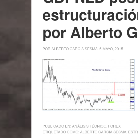
estructuraci
por Alberto 
POR
ALBERTO GARCIA SESMA
.
6 MAYO, 2015
PUBLICADO EN:
ANÁLISIS TÉCNICO
,
FOREX
ETIQUETADO COMO:
ALBERTO GARCIA SESMA
,
EST