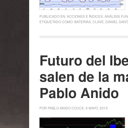
PUBLICADO EN:
ACCIONES E ÍNDICES
,
ANÁLISIS FU
ETIQUETADO COMO:
BATERÍAS
,
CLAVE
,
DANIEL SAN
Futuro del Ib
salen de la m
Pablo Anido
POR
PABLO ANIDO COUCE
.
6 MAYO, 2015