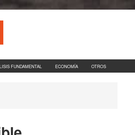
LISIS FUNDAMENTAL
ECONOMÍA
OTROS
B
la
pr
ble