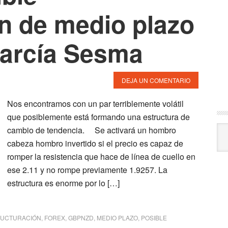
ón de medio plazo
García Sesma
DEJA UN COMENTARIO
Nos encontramos con un par terriblemente volátil
que posiblemente está formando una estructura de
Arc
cambio de tendencia. Se activará un hombro
cabeza hombro invertido si el precio es capaz de
romper la resistencia que hace de línea de cuello en
ese 2.11 y no rompe previamente 1.9257. La
estructura es enorme por lo […]
RUCTURACIÓN
,
FOREX
,
GBPNZD
,
MEDIO PLAZO
,
POSIBLE