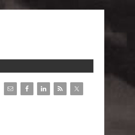
arra
teral
incipal