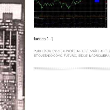
fuertes […]
PUBLICADO EN:
ACCIONES E ÍNDICES
,
ANÁLISIS TÉ
ETIQUETADO COMO:
FUTURO
,
IBEX35
,
MADRIGUERA