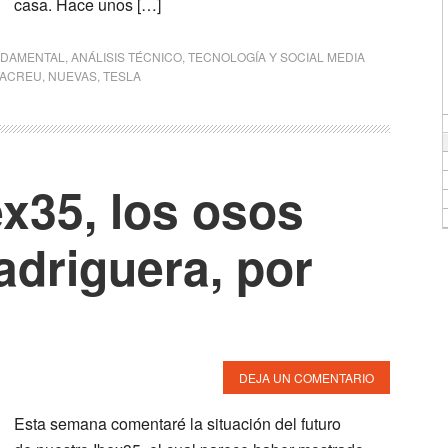
casa. Hace unos […]
NDAMENTAL
,
ANÁLISIS TÉCNICO
,
TECNOLOGÍA Y SOCIAL MEDIA
TACREU
,
NUEVAS
,
TESLA
ex35, los osos
adriguera, por
DEJA UN COMENTARIO
Esta semana comentaré la situación del futuro