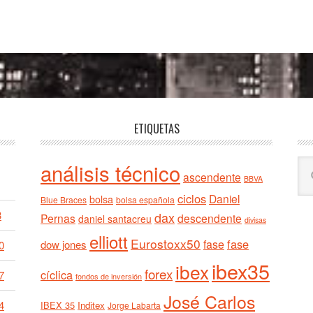
ETIQUETAS
Bu
análisis técnico
ascendente
BBVA
en
ciclos
est
Daniel
bolsa
Blue Braces
bolsa española
we
3
dax
Pernas
descendente
daniel santacreu
divisas
elliott
Eurostoxx50
fase
fase
dow jones
0
ibex35
ibex
forex
cíclica
7
fondos de inversión
José Carlos
4
IBEX 35
Inditex
Jorge Labarta