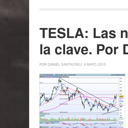
TESLA: Las n
la clave. Por
POR
DANIEL SANTACREU
.
6 MAYO, 2015