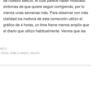
de nuestro Ibex35, el cual parece haber mostrado
síntomas de que quiere seguir corrigiendo, por lo
menos unas semanas más. Para observar con más
claridad los motivos de esta corrección utilizo el
gráfico de 4 horas, un time frame menos amplio que
el diario que utilizo habitualmente. Vemos que las
CNICO
,
OSOS
,
PABLO ANIDO
,
SALEN