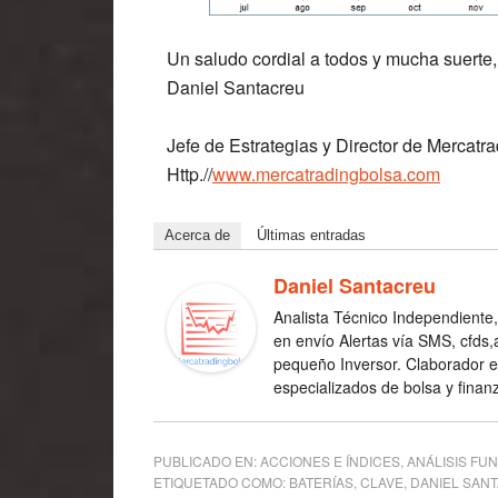
Un saludo cordial a todos y mucha suerte,
Daniel Santacreu
Jefe de Estrategias y Director de Mercatr
Http.//
www.mercatradingbolsa.com
Acerca de
Últimas entradas
Daniel Santacreu
Analista Técnico Independiente,
en envío Alertas vía SMS, cfds,
pequeño Inversor. Claborador 
especializados de bolsa y finan
PUBLICADO EN:
ACCIONES E ÍNDICES
,
ANÁLISIS FU
ETIQUETADO COMO:
BATERÍAS
,
CLAVE
,
DANIEL SAN