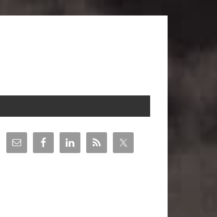
arra
teral
incipal