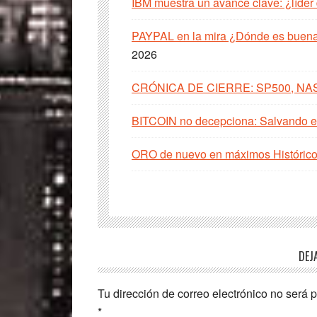
IBM muestra un avance clave: ¿líder
PAYPAL en la mira ¿Dónde es buena 
2026
CRÓNICA DE CIERRE: SP500, NA
BITCOIN no decepciona: Salvando el
ORO de nuevo en máximos Histórico
Interacciones
DEJ
con
Tu dirección de correo electrónico no será 
los
*