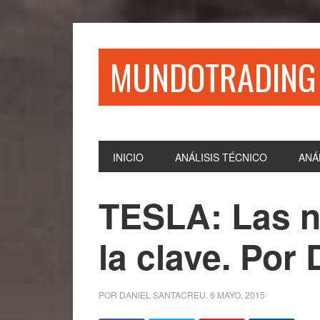
Saltar
Saltar
Saltar
Saltar
a
al
a
al
la
contenido
la
pie
MUNDOTRADING
navegación
principal
barra
de
principal
lateral
página
principal
INICIO
ANÁLISIS TÉCNICO
ANÁ
TESLA: Las n
la clave. Por
POR
DANIEL SANTACREU
.
6 MAYO, 2015