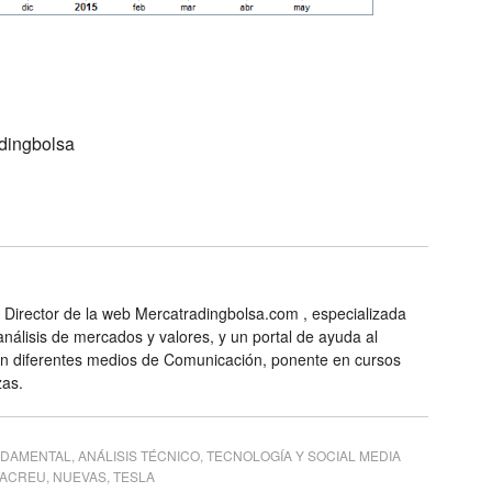
adingbolsa
 Director de la web Mercatradingbolsa.com , especializada
análisis de mercados y valores, y un portal de ayuda al
en diferentes medios de Comunicación, ponente en cursos
zas.
NDAMENTAL
,
ANÁLISIS TÉCNICO
,
TECNOLOGÍA Y SOCIAL MEDIA
TACREU
,
NUEVAS
,
TESLA