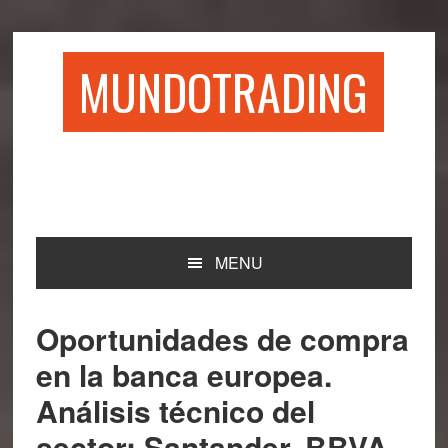
Saltar
Saltar
Saltar
Saltar
a
al
a
al
la
contenido
la
pie
MUNDOTRADING
navegación
principal
barra
de
principal
lateral
página
principal
MENU
Oportunidades de compra
en la banca europea.
Análisis técnico del
sector: Santander, BBVA,