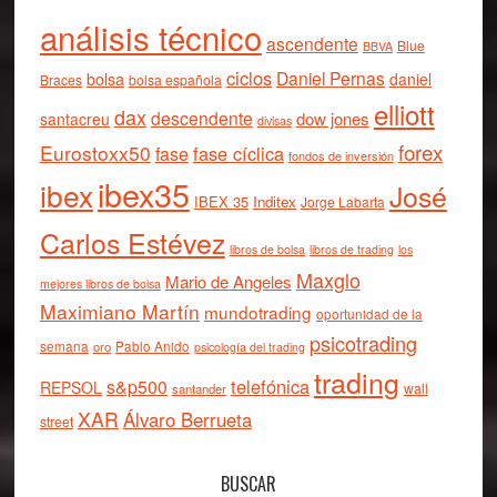
análisis técnico
ascendente
Blue
BBVA
ciclos
Daniel Pernas
bolsa
daniel
Braces
bolsa española
elliott
dax
descendente
dow jones
santacreu
divisas
forex
Eurostoxx50
fase cíclica
fase
fondos de inversión
ibex35
ibex
José
IBEX 35
Inditex
Jorge Labarta
Carlos Estévez
libros de bolsa
libros de trading
los
Maxglo
Mario de Angeles
mejores libros de bolsa
Maximiano Martín
mundotrading
oportunidad de la
psicotrading
semana
oro
Pablo Anido
psicología del trading
trading
telefónica
s&p500
REPSOL
wall
santander
XAR
Álvaro Berrueta
street
BUSCAR