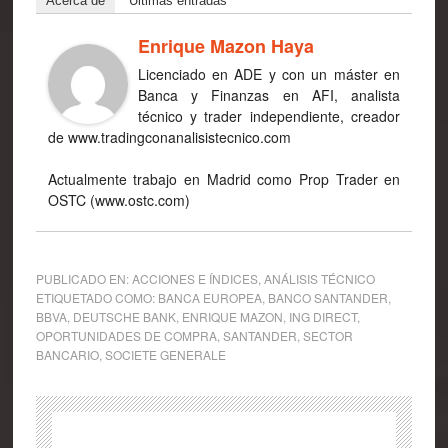
Acerca de
Últimas entradas
Enrique Mazon Haya
Licenciado en ADE y con un máster en
Banca y Finanzas en AFI, analista
técnico y trader independiente, creador
de www.tradingconanalisistecnico.com
Actualmente trabajo en Madrid como Prop Trader en
OSTC (www.ostc.com)
PUBLICADO EN:
ACCIONES E ÍNDICES
,
ANÁLISIS TÉCNICO
ETIQUETADO COMO:
BANCA EUROPEA
,
BANCO SANTANDER
,
BBVA
,
DEUTSCHE BANK
,
ENRIQUE MAZON
,
ING DIRECT
,
OPORTUNIDADES DE COMPRA
,
SANTANDER
,
SECTOR
BANCARIO
,
SOCIETE GENERALE