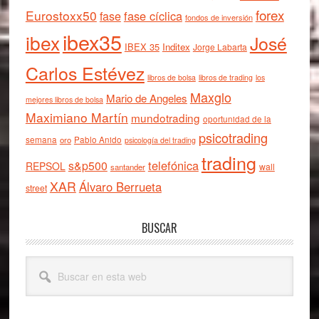
forex
Eurostoxx50
fase cíclica
fase
fondos de inversión
ibex35
ibex
José
IBEX 35
Inditex
Jorge Labarta
Carlos Estévez
libros de bolsa
libros de trading
los
Maxglo
Mario de Angeles
mejores libros de bolsa
Maximiano Martín
mundotrading
oportunidad de la
psicotrading
semana
oro
Pablo Anido
psicología del trading
trading
telefónica
s&p500
REPSOL
wall
santander
XAR
Álvaro Berrueta
street
BUSCAR
Buscar
en
esta
web