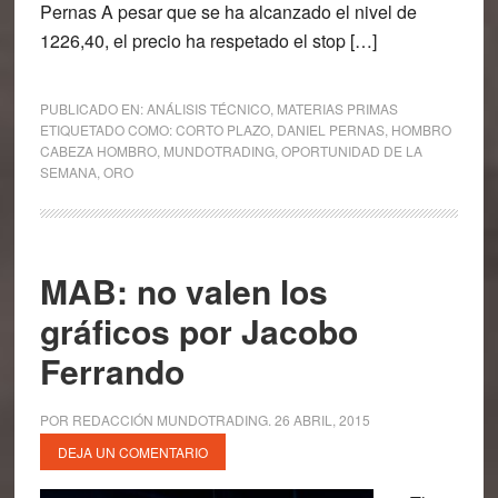
Pernas A pesar que se ha alcanzado el nivel de
1226,40, el precio ha respetado el stop […]
PUBLICADO EN:
ANÁLISIS TÉCNICO
,
MATERIAS PRIMAS
ETIQUETADO COMO:
CORTO PLAZO
,
DANIEL PERNAS
,
HOMBRO
CABEZA HOMBRO
,
MUNDOTRADING
,
OPORTUNIDAD DE LA
SEMANA
,
ORO
MAB: no valen los
gráficos por Jacobo
Ferrando
POR
REDACCIÓN MUNDOTRADING
.
26 ABRIL, 2015
DEJA UN COMENTARIO