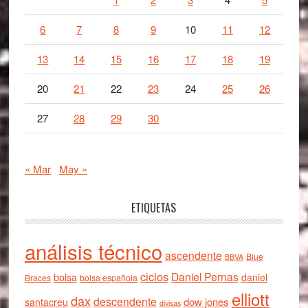
6
7
8
9
10
11
12
13
14
15
16
17
18
19
20
21
22
23
24
25
26
27
28
29
30
« Mar
May »
ETIQUETAS
análisis técnico
ascendente
Blue
BBVA
ciclos
Daniel Pernas
bolsa
daniel
Braces
bolsa española
elliott
dax
descendente
dow jones
santacreu
divisas