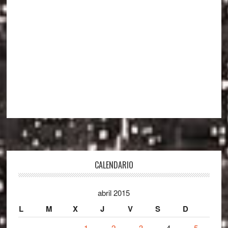
Footer
CALENDARIO
abril 2015
L
M
X
J
V
S
D
1
2
3
4
5