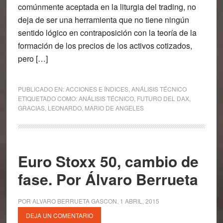
comúnmente aceptada en la liturgia del trading, no
deja de ser una herramienta que no tiene ningún
sentido lógico en contraposición con la teoría de la
formación de los precios de los activos cotizados,
pero […]
PUBLICADO EN:
ACCIONES E ÍNDICES
,
ANÁLISIS TÉCNICO
ETIQUETADO COMO:
ANÁLISIS TÉCNICO
,
FUTURO DEL DAX
,
GRACIAS
,
LEONARDO
,
MARIO DE ANGELES
Euro Stoxx 50, cambio de
fase. Por Álvaro Berrueta
POR
ALVARO BERRUETA GASCON
.
1 ABRIL, 2015
DEJA UN COMENTARIO