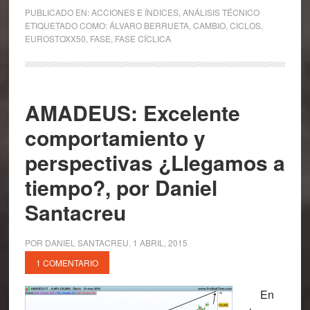
PUBLICADO EN:
ACCIONES E ÍNDICES
,
ANÁLISIS TÉCNICO
ETIQUETADO COMO:
ÁLVARO BERRUETA
,
CAMBIO
,
CICLOS
,
EUROSTOXX50
,
FASE
,
FASE CÍCLICA
AMADEUS: Excelente
comportamiento y
perspectivas ¿Llegamos a
tiempo?, por Daniel
Santacreu
POR
DANIEL SANTACREU
.
1 ABRIL, 2015
1 COMENTARIO
En