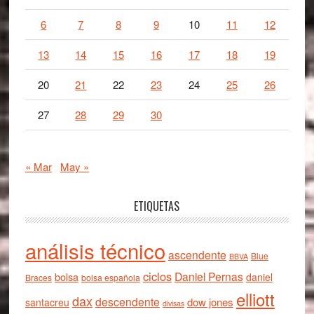
6
7
8
9
10
11
12
13
14
15
16
17
18
19
20
21
22
23
24
25
26
27
28
29
30
« Mar
May »
ETIQUETAS
análisis técnico
ascendente
Blue
BBVA
ciclos
Daniel Pernas
bolsa
daniel
Braces
bolsa española
elliott
dax
descendente
dow jones
santacreu
divisas