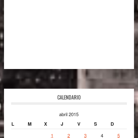
Footer
CALENDARIO
abril 2015
L
M
X
J
V
S
D
1
2
3
4
5