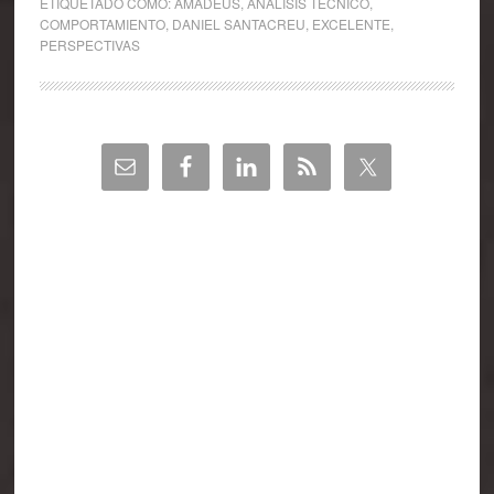
ETIQUETADO COMO:
AMADEUS
,
ANÁLISIS TÉCNICO
,
COMPORTAMIENTO
,
DANIEL SANTACREU
,
EXCELENTE
,
PERSPECTIVAS
Barra
lateral
principal