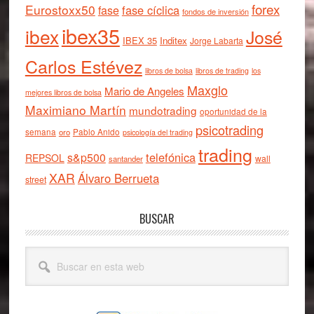
forex
Eurostoxx50
fase cíclica
fase
fondos de inversión
ibex35
ibex
José
IBEX 35
Inditex
Jorge Labarta
Carlos Estévez
libros de bolsa
libros de trading
los
Maxglo
Mario de Angeles
mejores libros de bolsa
Maximiano Martín
mundotrading
oportunidad de la
psicotrading
semana
oro
Pablo Anido
psicología del trading
trading
telefónica
s&p500
REPSOL
wall
santander
XAR
Álvaro Berrueta
street
BUSCAR
Buscar
en
esta
web