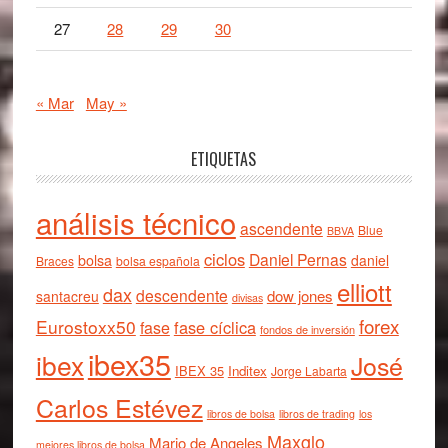
27
28
29
30
« Mar
May »
ETIQUETAS
análisis técnico
ascendente
Blue
BBVA
ciclos
Daniel Pernas
bolsa
daniel
Braces
bolsa española
elliott
dax
descendente
dow jones
santacreu
divisas
forex
Eurostoxx50
fase cíclica
fase
fondos de inversión
ibex35
ibex
José
IBEX 35
Inditex
Jorge Labarta
Carlos Estévez
libros de bolsa
libros de trading
los
Maxglo
Mario de Angeles
mejores libros de bolsa