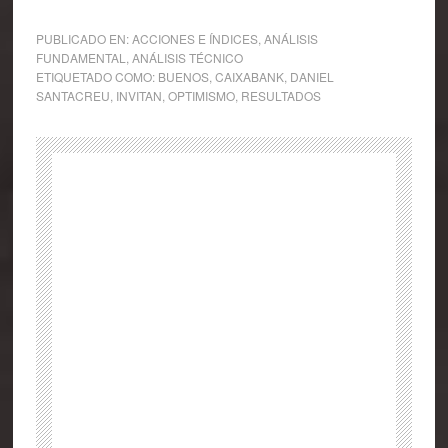
PUBLICADO EN:
ACCIONES E ÍNDICES
,
ANÁLISIS
FUNDAMENTAL
,
ANÁLISIS TÉCNICO
ETIQUETADO COMO:
BUENOS
,
CAIXABANK
,
DANIEL
SANTACREU
,
INVITAN
,
OPTIMISMO
,
RESULTADOS