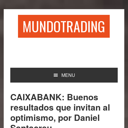
Saltar
Saltar
Saltar
Saltar
a
al
a
al
la
contenido
la
pie
MUNDOTRADING
navegación
principal
barra
de
principal
lateral
página
principal
MENU
CAIXABANK: Buenos
resultados que invitan al
optimismo, por Daniel
Santacreu