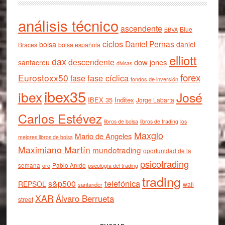
análisis técnico
ascendente
Blue
BBVA
ciclos
Daniel Pernas
bolsa
daniel
Braces
bolsa española
elliott
dax
descendente
dow jones
santacreu
divisas
forex
Eurostoxx50
fase cíclica
fase
fondos de inversión
ibex35
ibex
José
IBEX 35
Inditex
Jorge Labarta
Carlos Estévez
libros de bolsa
libros de trading
los
Maxglo
Mario de Angeles
mejores libros de bolsa
Maximiano Martín
mundotrading
oportunidad de la
psicotrading
semana
oro
Pablo Anido
psicología del trading
trading
telefónica
s&p500
REPSOL
wall
santander
XAR
Álvaro Berrueta
street