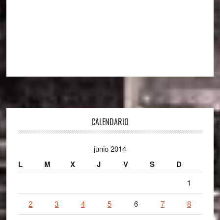
Footer
CALENDARIO
junio 2014
L
M
X
J
V
S
D
1
2
3
4
5
6
7
8