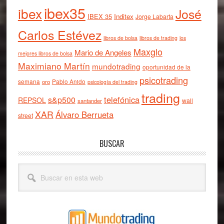
ibex35
ibex
José
IBEX 35
Inditex
Jorge Labarta
Carlos Estévez
libros de bolsa
libros de trading
los
Maxglo
Mario de Angeles
mejores libros de bolsa
Maximiano Martín
mundotrading
oportunidad de la
psicotrading
semana
oro
Pablo Anido
psicología del trading
trading
telefónica
s&p500
REPSOL
wall
santander
XAR
Álvaro Berrueta
street
BUSCAR
Buscar
en
esta
web