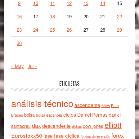
9
10
11
12
13
14
15
16
17
18
19
20
21
22
23
24
25
26
27
28
29
30
« May
Jul »
ETIQUETAS
análisis técnico
ascendente
Blue
BBVA
ciclos
Daniel Pernas
bolsa
daniel
Braces
bolsa española
elliott
dax
descendente
dow jones
santacreu
divisas
forex
Eurostoxx50
fase cíclica
fase
fondos de inversión