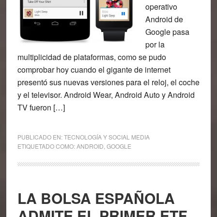
operativo
Android de
Google pasa
por la
multiplicidad de plataformas, como se pudo
comprobar hoy cuando el gigante de internet
presentó sus nuevas versiones para el reloj, el coche
y el televisor. Android Wear, Android Auto y Android
TV fueron […]
PUBLICADO EN:
TECNOLOGÍA Y SOCIAL MEDIA
ETIQUETADO COMO:
ANDROID
,
GOOGLE
LA BOLSA ESPAÑOLA
ADMITE EL PRIMER ETF