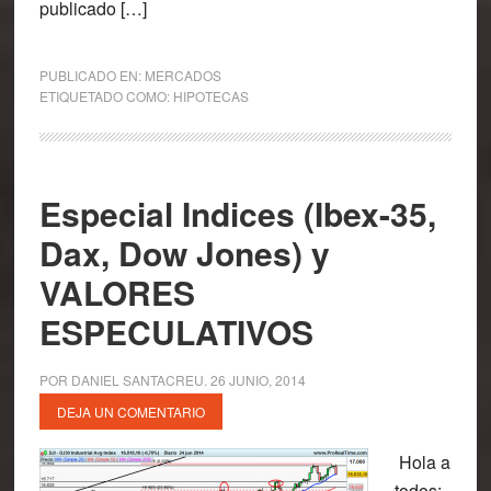
publicado […]
PUBLICADO EN:
MERCADOS
ETIQUETADO COMO:
HIPOTECAS
Especial Indices (Ibex-35,
Dax, Dow Jones) y
VALORES
ESPECULATIVOS
POR
DANIEL SANTACREU
.
26 JUNIO, 2014
DEJA UN COMENTARIO
Hola a
todos: