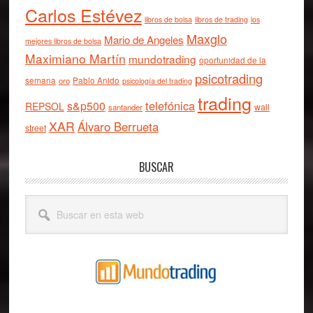
Carlos Estévez
libros de bolsa
libros de trading
los
Maxglo
Mario de Angeles
mejores libros de bolsa
Maximiano Martín
mundotrading
oportunidad de la
psicotrading
semana
oro
Pablo Anido
psicología del trading
trading
telefónica
s&p500
REPSOL
wall
santander
XAR
Álvaro Berrueta
street
BUSCAR
Buscar
en
esta
web