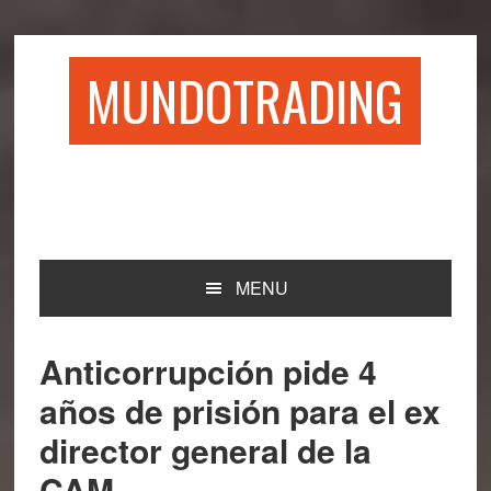
Saltar
Saltar
Saltar
Saltar
a
al
a
al
la
contenido
la
pie
MUNDOTRADING
navegación
principal
barra
de
principal
lateral
página
principal
MENU
Anticorrupción pide 4
años de prisión para el ex
director general de la
CAM