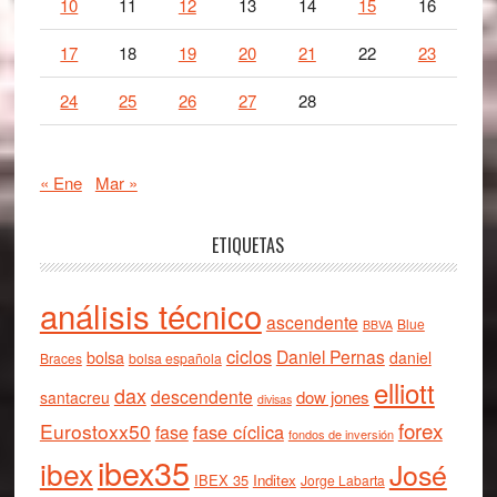
10
11
12
13
14
15
16
17
18
19
20
21
22
23
24
25
26
27
28
« Ene
Mar »
ETIQUETAS
análisis técnico
ascendente
Blue
BBVA
ciclos
Daniel Pernas
bolsa
daniel
Braces
bolsa española
elliott
dax
descendente
dow jones
santacreu
divisas
forex
Eurostoxx50
fase cíclica
fase
fondos de inversión
ibex35
ibex
José
IBEX 35
Inditex
Jorge Labarta