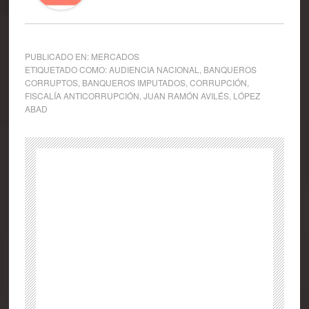
PUBLICADO EN:
MERCADOS
ETIQUETADO COMO:
AUDIENCIA NACIONAL
,
BANQUEROS
CORRUPTOS
,
BANQUEROS IMPUTADOS
,
CORRUPCIÓN
,
FISCALÍA ANTICORRUPCIÓN
,
JUAN RAMÓN AVILÉS
,
LÓPEZ
ABAD