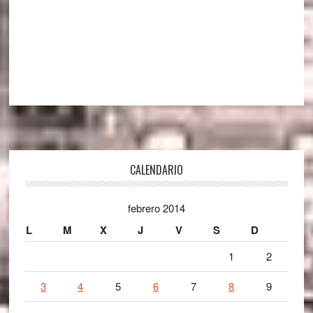
Footer
CALENDARIO
febrero 2014
L
M
X
J
V
S
D
1
2
3
4
5
6
7
8
9