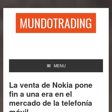
Saltar
Saltar
Saltar
Saltar
a
al
a
al
la
contenido
la
pie
MUNDOTRADING
navegación
principal
barra
de
principal
lateral
página
principal
MENU
La venta de Nokia pone
fin a una era en el
mercado de la telefonía
móvil