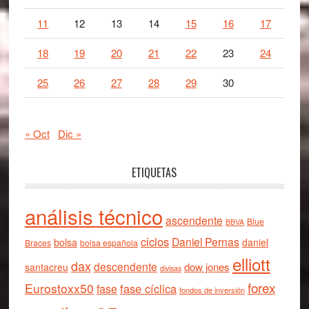
11
12
13
14
15
16
17
18
19
20
21
22
23
24
25
26
27
28
29
30
« Oct
Dic »
ETIQUETAS
análisis técnico
ascendente
Blue
BBVA
ciclos
Daniel Pernas
bolsa
daniel
Braces
bolsa española
elliott
dax
descendente
dow jones
santacreu
divisas
forex
Eurostoxx50
fase cíclica
fase
fondos de inversión