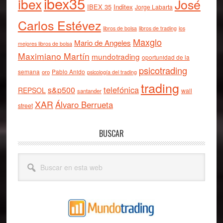
ibex35
ibex
José
IBEX 35
Inditex
Jorge Labarta
Carlos Estévez
libros de bolsa
libros de trading
los
Maxglo
Mario de Angeles
mejores libros de bolsa
Maximiano Martín
mundotrading
oportunidad de la
psicotrading
semana
oro
Pablo Anido
psicología del trading
trading
telefónica
s&p500
REPSOL
wall
santander
XAR
Álvaro Berrueta
street
BUSCAR
Buscar
en
esta
web