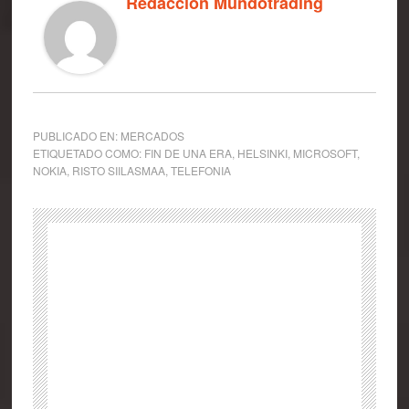
Redacción Mundotrading
PUBLICADO EN:
MERCADOS
ETIQUETADO COMO:
FIN DE UNA ERA
,
HELSINKI
,
MICROSOFT
,
NOKIA
,
RISTO SIILASMAA
,
TELEFONIA