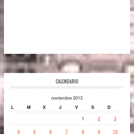
Footer
CALENDARIO
noviembre 2013
L
M
X
J
V
S
D
1
2
3
4
5
6
7
8
9
10