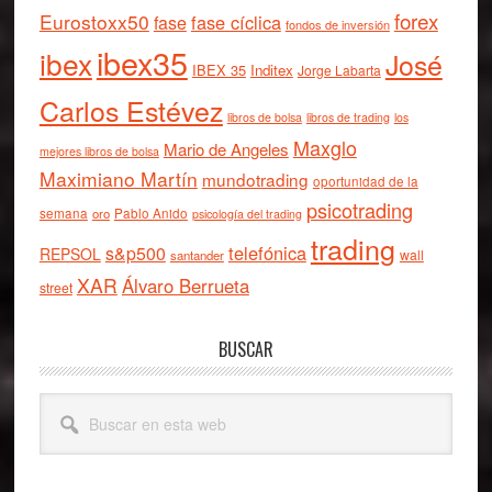
forex
Eurostoxx50
fase cíclica
fase
fondos de inversión
ibex35
ibex
José
IBEX 35
Inditex
Jorge Labarta
Carlos Estévez
libros de bolsa
libros de trading
los
Maxglo
Mario de Angeles
mejores libros de bolsa
Maximiano Martín
mundotrading
oportunidad de la
psicotrading
semana
oro
Pablo Anido
psicología del trading
trading
telefónica
s&p500
REPSOL
wall
santander
XAR
Álvaro Berrueta
street
BUSCAR
Buscar
en
esta
web