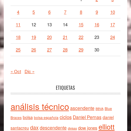
4
5
6
7
8
9
10
11
12
13
14
15
16
17
18
19
20
21
22
23
24
25
26
27
28
29
30
« Oct
Dic »
ETIQUETAS
análisis técnico
ascendente
Blue
BBVA
ciclos
Daniel Pernas
bolsa
daniel
Braces
bolsa española
elliott
dax
descendente
dow jones
santacreu
divisas