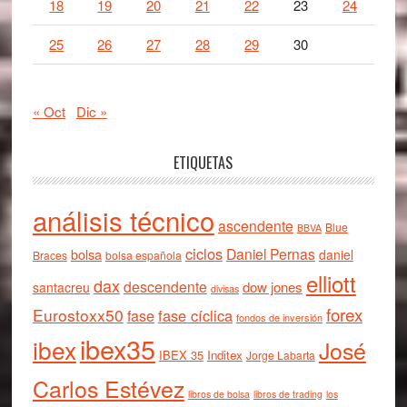
18
19
20
21
22
23
24
25
26
27
28
29
30
« Oct
Dic »
ETIQUETAS
análisis técnico
ascendente
Blue
BBVA
ciclos
Daniel Pernas
bolsa
daniel
Braces
bolsa española
elliott
dax
descendente
dow jones
santacreu
divisas
forex
Eurostoxx50
fase cíclica
fase
fondos de inversión
ibex35
ibex
José
IBEX 35
Inditex
Jorge Labarta
Carlos Estévez
libros de bolsa
libros de trading
los