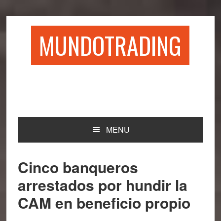
Saltar
Saltar
Saltar
Saltar
a
al
a
al
la
contenido
la
pie
MUNDOTRADING
navegación
principal
barra
de
principal
lateral
página
principal
MENU
Cinco banqueros
arrestados por hundir la
CAM en beneficio propio