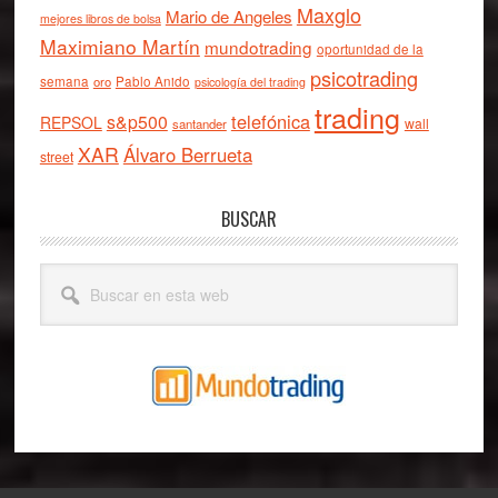
Maxglo
Mario de Angeles
mejores libros de bolsa
Maximiano Martín
mundotrading
oportunidad de la
psicotrading
semana
oro
Pablo Anido
psicología del trading
trading
telefónica
s&p500
REPSOL
wall
santander
XAR
Álvaro Berrueta
street
BUSCAR
Buscar
en
esta
web