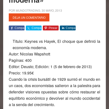
POR
MUNDOTRADING
.
30 MAYO, 2013
DEJA UN COMENTARIO
Comparte
Comparte
Pinear
Comparte
Título:
Keynes vs Hayek, El choque que definió la
economía moderna.
Autor:
Nicolas Wapshott
Pagínas:
400
Editor:
Deusto; Edición: 1 (5 de febrero de 2013)
P
recio:
19.95€
Cuando la crisis bursátil de 1929 sumió el mundo en
un caos, dos economistas salieron a la palestra para
defender visiones opuestas sobre cómo restaurar el
equilibrio económico y devolver al mundo occidental
a la senda del crecimiento.