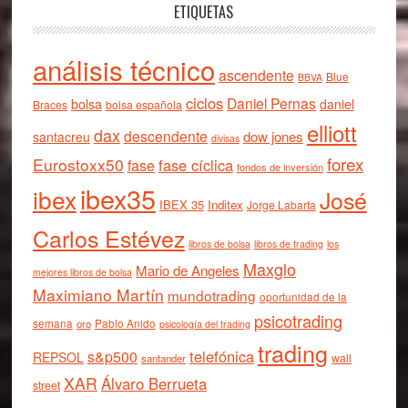
ETIQUETAS
análisis técnico
ascendente
Blue
BBVA
ciclos
Daniel Pernas
bolsa
daniel
Braces
bolsa española
elliott
dax
descendente
dow jones
santacreu
divisas
forex
Eurostoxx50
fase cíclica
fase
fondos de inversión
ibex35
ibex
José
IBEX 35
Inditex
Jorge Labarta
Carlos Estévez
libros de bolsa
libros de trading
los
Maxglo
Mario de Angeles
mejores libros de bolsa
Maximiano Martín
mundotrading
oportunidad de la
psicotrading
semana
oro
Pablo Anido
psicología del trading
trading
telefónica
s&p500
REPSOL
wall
santander
XAR
Álvaro Berrueta
street