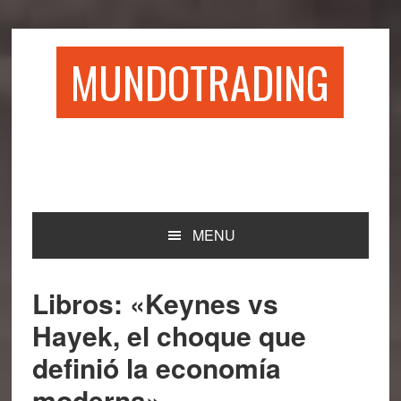
Saltar
Saltar
Saltar
Saltar
a
al
a
al
la
contenido
la
pie
MUNDOTRADING
navegación
principal
barra
de
principal
lateral
página
principal
MENU
Libros: «Keynes vs
Hayek, el choque que
definió la economía
moderna»