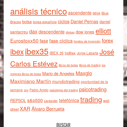
análisis técnico
ascendente
Blue
BBVA
ciclos
Daniel Pernas
bolsa
daniel
Braces
bolsa española
elliott
dax
descendente
dow jones
santacreu
divisas
forex
Eurostoxx50
fase cíclica
fase
fondos de inversión
ibex35
ibex
José
IBEX 35
Inditex
Jorge Labarta
Carlos Estévez
libros de bolsa
libros de trading
los
Maxglo
Mario de Angeles
mejores libros de bolsa
Maximiano Martín
mundotrading
oportunidad de la
psicotrading
semana
oro
Pablo Anido
psicología del trading
trading
telefónica
s&p500
REPSOL
wall
santander
XAR
Álvaro Berrueta
street
BUSCAR